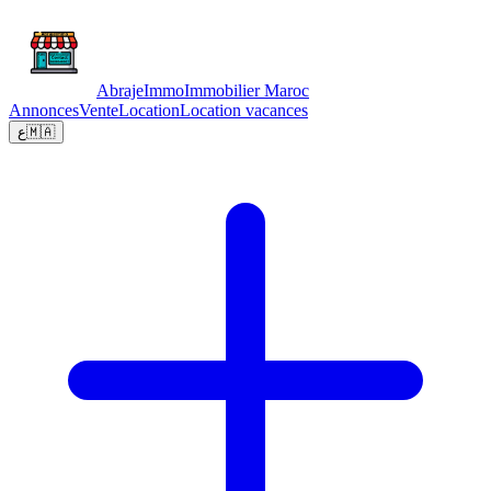
Abraje
Immo
Immobilier Maroc
Annonces
Vente
Location
Location vacances
ع
🇲🇦