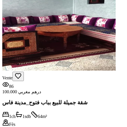
Vente
86
100.000 درهم مغربي
شقة جميلة للبيع بباب فتوح_مدينة فاس
1
ch
1
sdb
64
m²
Fès