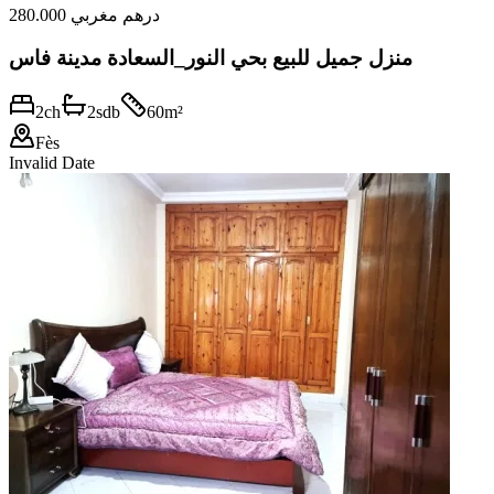
280.000 درهم مغربي
منزل جميل للبيع بحي النور_السعادة مدينة فاس
2
ch
2
sdb
60
m²
Fès
Invalid Date