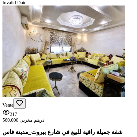
Invalid Date
Vente
217
560.000 درهم مغربي
شقة جميلة راقية للبيع في شارع بيروت_مدينة فاس