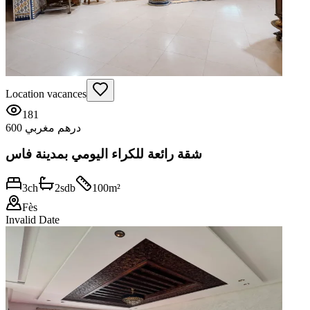
Location vacances
181
600 درهم مغربي
شقة رائعة للكراء اليومي بمدينة فاس
3
ch
2
sdb
100
m²
Fès
Invalid Date