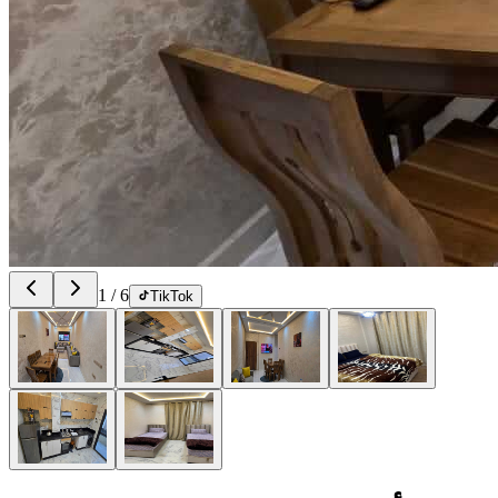
1
/
6
TikTok