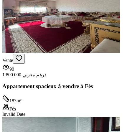
Vente
90
1.800.000 درهم مغربي
Appartement spacieux à vendre à Fès
183
m²
Fès
Invalid Date