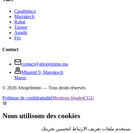
Casablanca
Marrakech
Rabat
Tanger
Agadir
Fès
Contact
contact@abrajeimmo.ma
Mhamid 9, Marrakech
Maroc
©
2026
AbrajeImmo — Tous droits réservés
Politique de confidentialité
Mentions légales
CGU
🍪
Nous utilisons des cookies
نستخدم ملفات تعريف الارتباط لتحسين تجربتك