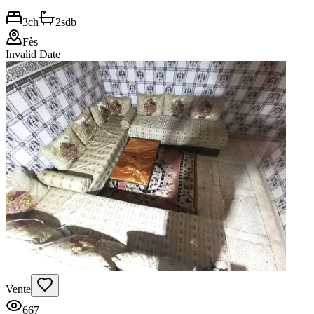
3
ch
2
sdb
Fès
Invalid Date
Vente
667