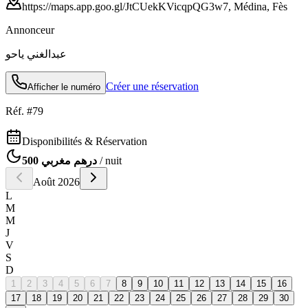
https://maps.app.goo.gl/JtCUekKVicqpQG3w7, Médina, Fès
Annonceur
عبدالغني ياحو
Créer une réservation
Afficher le numéro
Réf. #
79
Disponibilités & Réservation
500 درهم مغربي
/ nuit
Août
2026
L
M
M
J
V
S
D
1
2
3
4
5
6
7
8
9
10
11
12
13
14
15
16
17
18
19
20
21
22
23
24
25
26
27
28
29
30