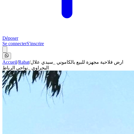
Déposer
Se connecter
S'inscrire
Accueil
/
Rabat
/
ارض فلاحية مجهزة للبيع بالكاموني _سيدي علال
البحراوي _نواحي الرباط