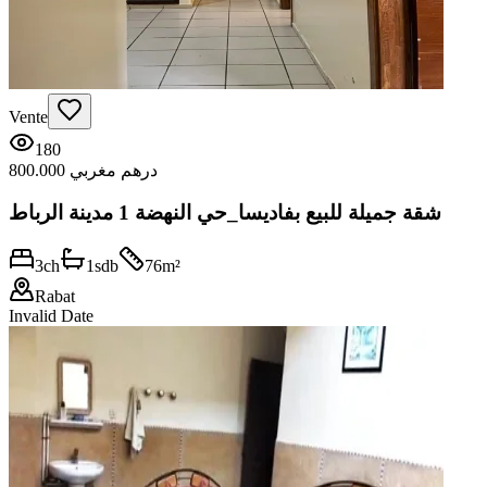
Vente
180
800.000 درهم مغربي
شقة جميلة للبيع بفاديسا_حي النهضة 1 مدينة الرباط
3
ch
1
sdb
76
m²
Rabat
Invalid Date