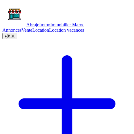
Abraje
Immo
Immobilier Maroc
Annonces
Vente
Location
Location vacances
ع
🇲🇦