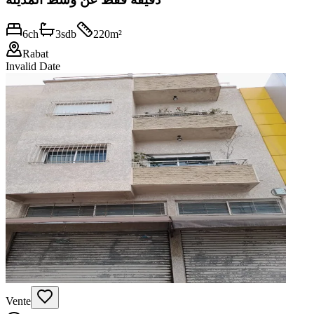
6
ch
3
sdb
220
m²
Rabat
Invalid Date
Vente