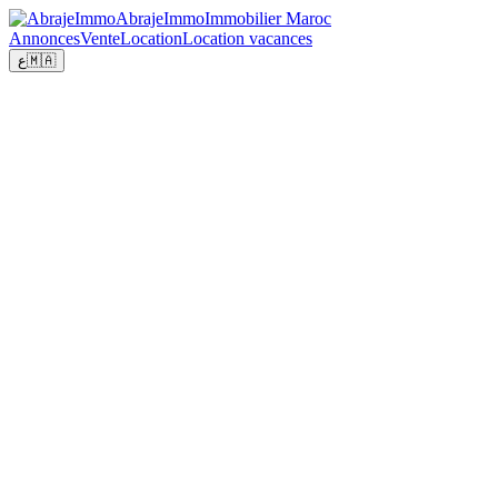
Abraje
Immo
Immobilier Maroc
Annonces
Vente
Location
Location vacances
ع
🇲🇦