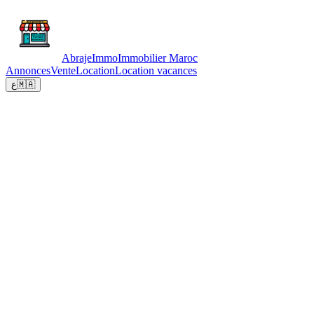
Abraje
Immo
Immobilier Maroc
Annonces
Vente
Location
Location vacances
ع
🇲🇦