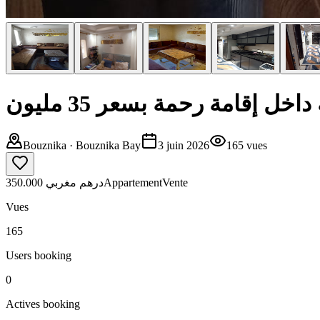
شقة جاهزة للسكن ببوزنيقة 
Bouznika
· Bouznika Bay
3 juin 2026
165
vues
350.000 درهم مغربي
Appartement
Vente
Vues
165
Users booking
0
Actives booking