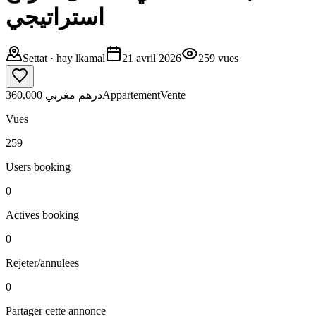
استراتيجي
Settat
· hay lkamal
21 avril 2026
259
vues
360.000 درهم مغربي
Appartement
Vente
Vues
259
Users booking
0
Actives booking
0
Rejeter/annulees
0
Partager cette annonce