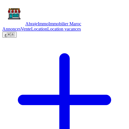
Abraje
Immo
Immobilier Maroc
Annonces
Vente
Location
Location vacances
ع
🇲🇦