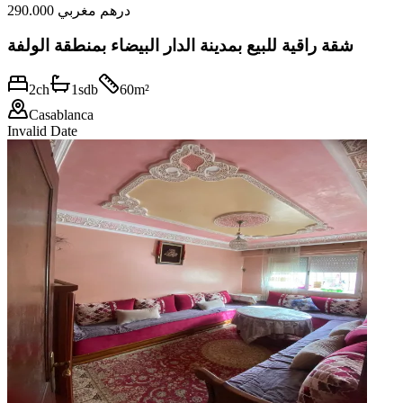
290.000 درهم مغربي
شقة راقية للبيع بمدينة الدار البيضاء بمنطقة الولفة
2
ch
1
sdb
60
m²
Casablanca
Invalid Date