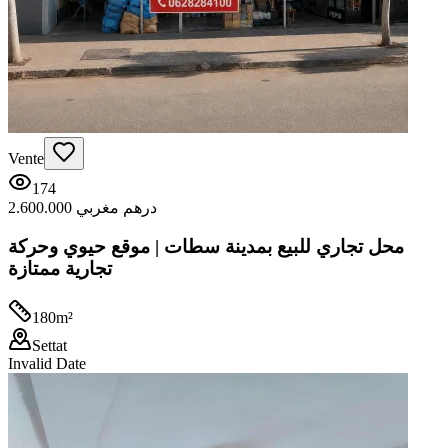
Vente
174
2.600.000 درهم مغربي
محل تجاري للبيع بمدينة سطات | موقع حيوي وحركة
تجارية ممتازة
180
m²
Settat
Invalid Date