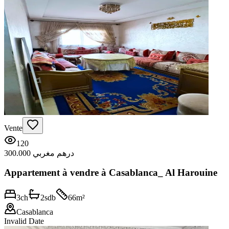
Vente
120
300.000 درهم مغربي
Appartement à vendre à Casablanca_ Al Harouine
3
ch
2
sdb
66
m²
Casablanca
Invalid Date