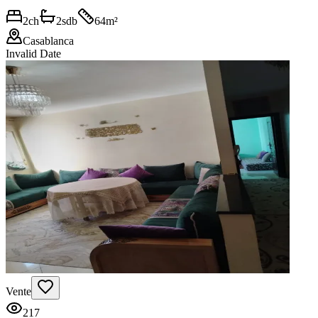
2
ch
2
sdb
64
m²
Casablanca
Invalid Date
Vente
217