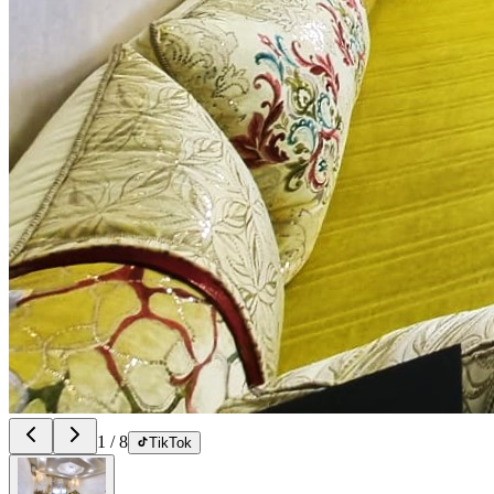
1
/
8
TikTok