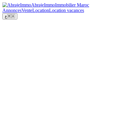
Abraje
Immo
Immobilier Maroc
Annonces
Vente
Location
Location vacances
ع
🇲🇦