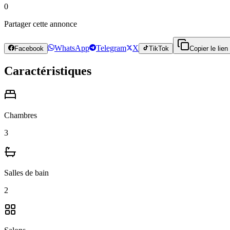
0
Partager cette annonce
WhatsApp
Telegram
X
Facebook
TikTok
Copier le lien
Caractéristiques
Chambres
3
Salles de bain
2