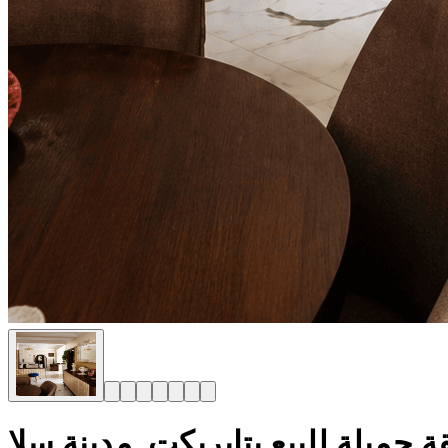
 جميلة للبيع بتابريكت_مدينة سلا