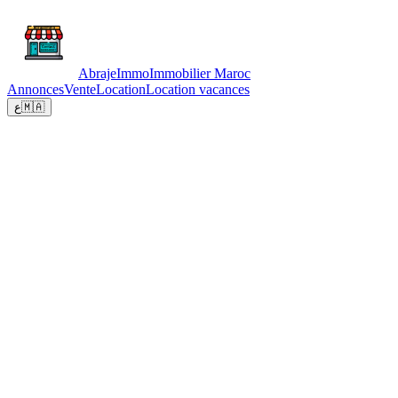
Abraje
Immo
Immobilier Maroc
Annonces
Vente
Location
Location vacances
ع
🇲🇦