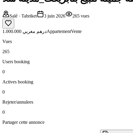
Salé
· Tabriket
3 juin 2026
265
vues
1.000.000 درهم مغربي
Appartement
Vente
Vues
265
Users booking
0
Actives booking
0
Rejeter/annulees
0
Partager cette annonce