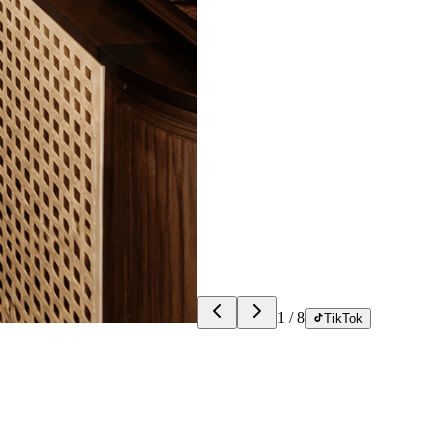
1
/
8
TikTok