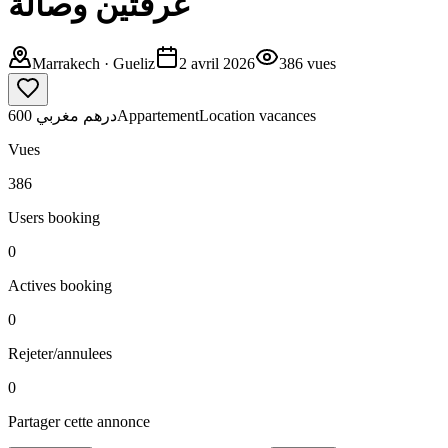
غرفتين وصالة
Marrakech
· Gueliz
2 avril 2026
386
vues
600 درهم مغربي
Appartement
Location vacances
Vues
386
Users booking
0
Actives booking
0
Rejeter/annulees
0
Partager cette annonce