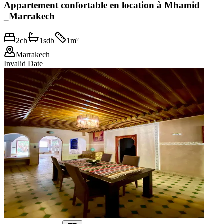
Appartement confortable en location à Mhamid
_Marrakech
2
ch
1
sdb
1
m²
Marrakech
Invalid Date