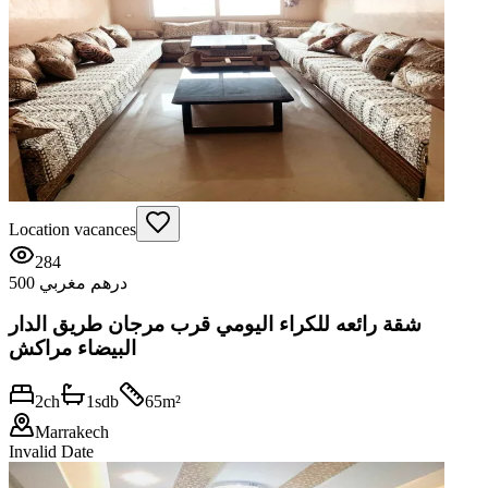
Location vacances
284
500 درهم مغربي
شقة رائعه للكراء اليومي قرب مرجان طريق الدار
البيضاء مراكش
2
ch
1
sdb
65
m²
Marrakech
Invalid Date