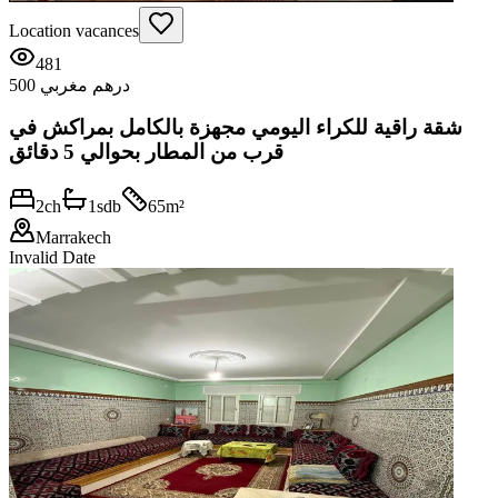
Location vacances
481
500 درهم مغربي
شقة راقية للكراء اليومي مجهزة بالكامل بمراكش في
قرب من المطار بحوالي 5 دقائق
2
ch
1
sdb
65
m²
Marrakech
Invalid Date