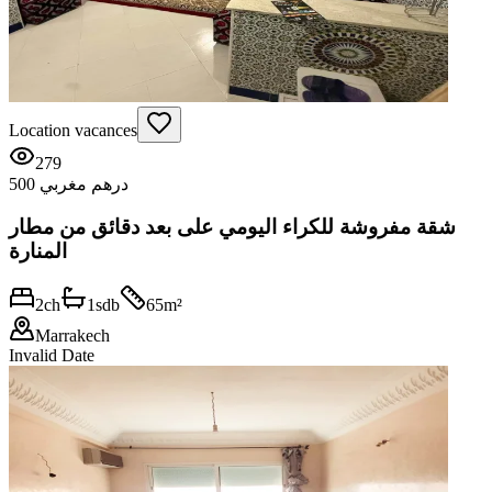
Location vacances
279
500 درهم مغربي
شقة مفروشة للكراء اليومي على بعد دقائق من مطار
المنارة
2
ch
1
sdb
65
m²
Marrakech
Invalid Date