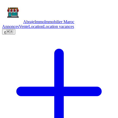
Abraje
Immo
Immobilier Maroc
Annonces
Vente
Location
Location vacances
ع
🇲🇦