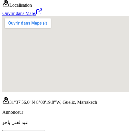
Localisation
Ouvrir dans Maps
31°37'56.0"N 8°00'19.8"W, Gueliz, Marrakech
Annonceur
عبدالغني ياحو