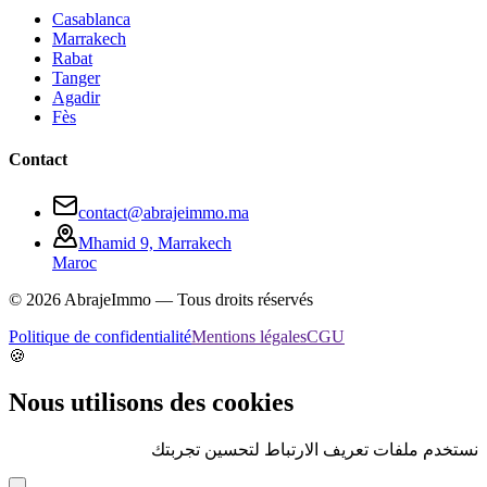
Casablanca
Marrakech
Rabat
Tanger
Agadir
Fès
Contact
contact@abrajeimmo.ma
Mhamid 9, Marrakech
Maroc
©
2026
AbrajeImmo — Tous droits réservés
Politique de confidentialité
Mentions légales
CGU
🍪
Nous utilisons des cookies
نستخدم ملفات تعريف الارتباط لتحسين تجربتك