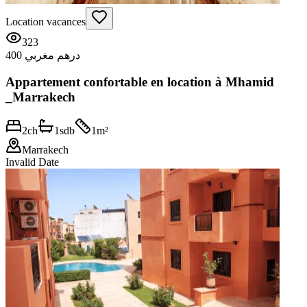
Location vacances
323
400 درهم مغربي
Appartement confortable en location à Mhamid
_Marrakech
2
ch
1
sdb
1
m²
Marrakech
Invalid Date