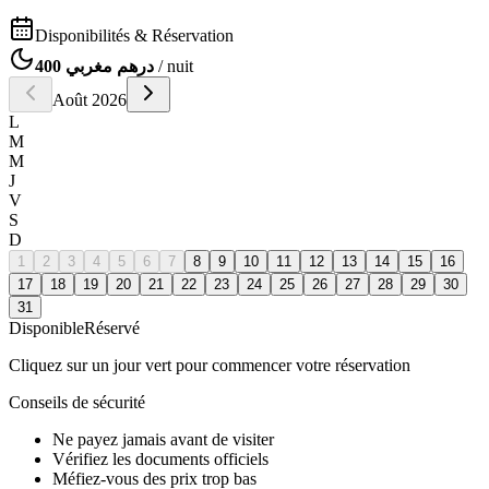
Disponibilités & Réservation
400 درهم مغربي
/ nuit
Août
2026
L
M
M
J
V
S
D
1
2
3
4
5
6
7
8
9
10
11
12
13
14
15
16
17
18
19
20
21
22
23
24
25
26
27
28
29
30
31
Disponible
Réservé
Cliquez sur un jour vert pour commencer votre réservation
Conseils de sécurité
Ne payez jamais avant de visiter
Vérifiez les documents officiels
Méfiez-vous des prix trop bas