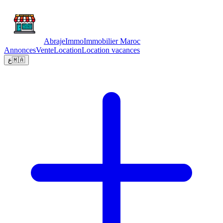
Abraje
Immo
Immobilier Maroc
Annonces
Vente
Location
Location vacances
ع
🇲🇦