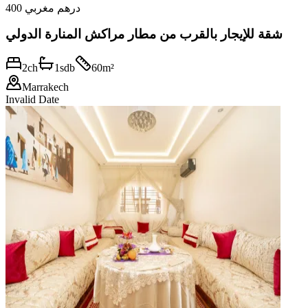
400 درهم مغربي
شقة للإيجار بالقرب من مطار مراكش المنارة الدولي
2
ch
1
sdb
60
m²
Marrakech
Invalid Date