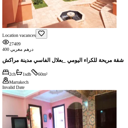
Location vacances
27409
400 درهم مغربي
شقة مريحة للكراء اليومي _بعلال الفاسي مدينة مراكش
2
ch
1
sdb
60
m²
Marrakech
Invalid Date