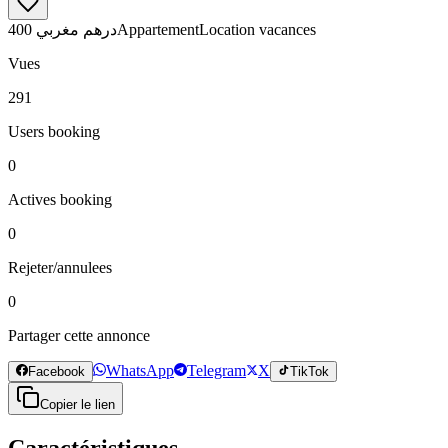
400 درهم مغربي
Appartement
Location vacances
Vues
291
Users booking
0
Actives booking
0
Rejeter/annulees
0
Partager cette annonce
WhatsApp
Telegram
X
Facebook
TikTok
Copier le lien