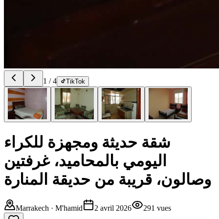
1
/
4
TikTok
شقة حديثة ومجهزة للكراء
اليومي بالمحاميد، غرفتين
وصالون، قريبة من حديقة المنارة
Marrakech
· M'hamid
2 avril 2026
291
vues