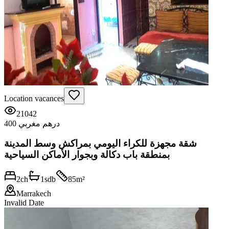
Location vacances
21042
400 درهم مغربي
شقة مجهزة للكراء اليومي بمراكش وسط المدينة
بمنطقة باب دكالة وبجوار الأماكن السياحية
2
ch
1
sdb
85
m²
Marrakech
Invalid Date