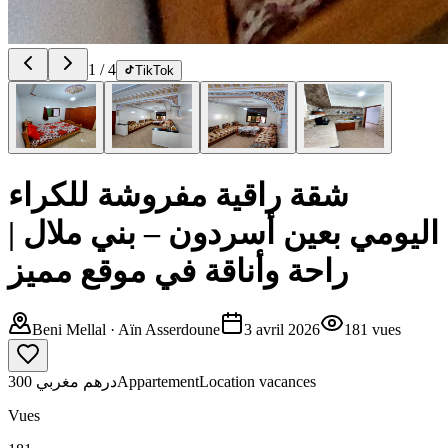
1
/
4
TikTok
شقة راقية مفروشة للكراء
اليومي بعين أسردون – بني ملال |
راحة وأناقة في موقع مميز
Beni Mellal
· Aïn Asserdoune
3 avril 2026
181
vues
300 درهم مغربي
Appartement
Location vacances
Vues