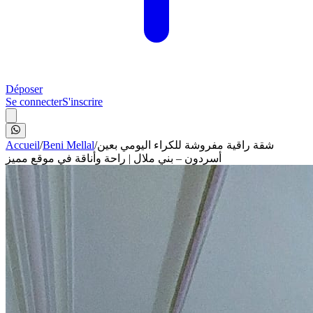
Déposer
Se connecter
S'inscrire
Accueil
/
Beni Mellal
/
شقة راقية مفروشة للكراء اليومي بعين
أسردون – بني ملال | راحة وأناقة في موقع مميز