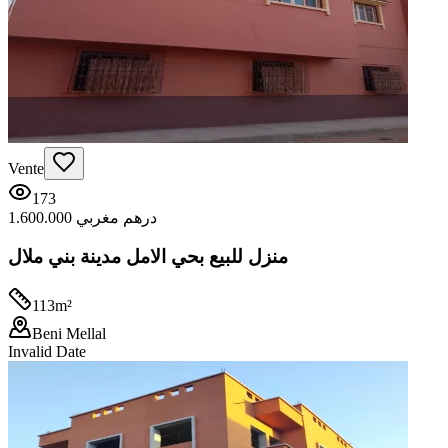
Vente
173
1.600.000 درهم مغربي
منزل للبيع بحي الامل مدينة بني ملال
113
m²
Beni Mellal
Invalid Date