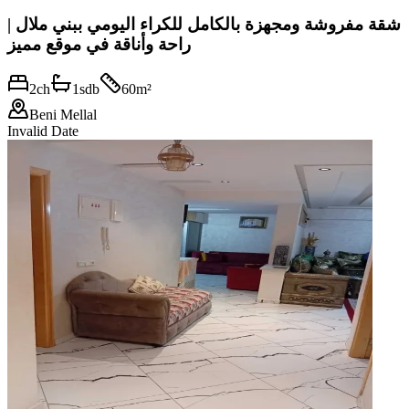
شقة مفروشة ومجهزة بالكامل للكراء اليومي ببني ملال |
راحة وأناقة في موقع مميز
2
ch
1
sdb
60
m²
Beni Mellal
Invalid Date