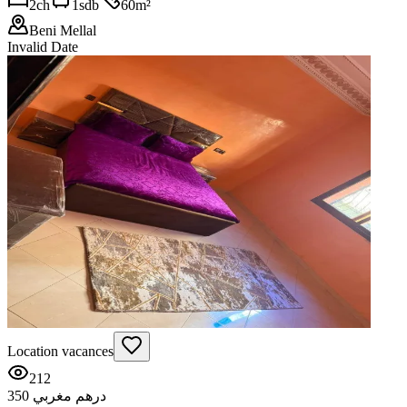
2
ch
1
sdb
60
m²
Beni Mellal
Invalid Date
Location vacances
212
350 درهم مغربي