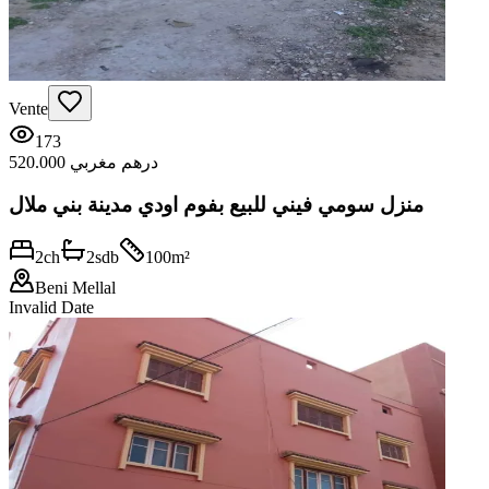
Vente
173
520.000 درهم مغربي
منزل سومي فيني للبيع بفوم اودي مدينة بني ملال
2
ch
2
sdb
100
m²
Beni Mellal
Invalid Date