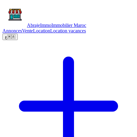
Abraje
Immo
Immobilier Maroc
Annonces
Vente
Location
Location vacances
ع
🇲🇦