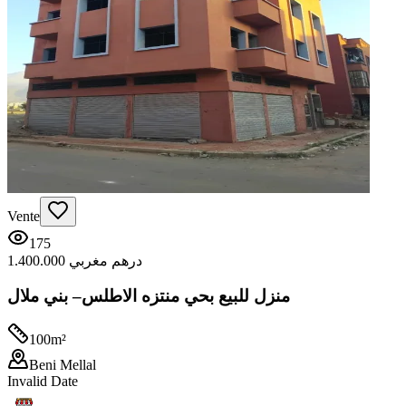
Vente
175
1.400.000 درهم مغربي
منزل للبيع بحي منتزه الاطلس– بني ملال
100
m²
Beni Mellal
Invalid Date