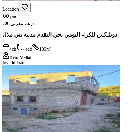
Location
125
700 درهم مغربي
دوبليكس للكراء اليومي بحي التقدم مدينة بني ملال
4
ch
4
sdb
180
m²
Beni Mellal
Invalid Date