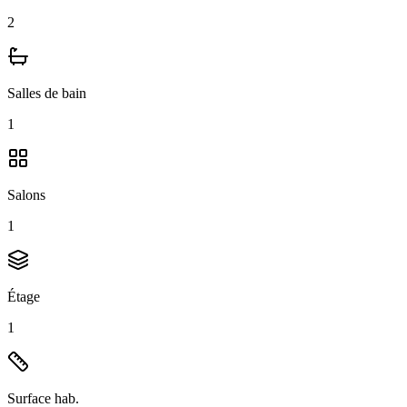
2
Salles de bain
1
Salons
1
Étage
1
Surface hab.