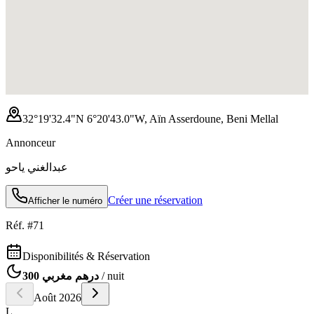
32°19'32.4"N 6°20'43.0"W, Aïn Asserdoune, Beni Mellal
Annonceur
عبدالغني ياحو
Créer une réservation
Afficher le numéro
Réf. #
71
Disponibilités & Réservation
300 درهم مغربي
/ nuit
Août
2026
L