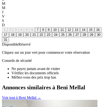
M
M
J
V
S
D
1
2
3
4
5
6
7
8
9
10
11
12
13
14
15
16
17
18
19
20
21
22
23
24
25
26
27
28
29
30
31
Disponible
Réservé
Cliquez sur un jour vert pour commencer votre réservation
Conseils de sécurité
Ne payez jamais avant de visiter
Vérifiez les documents officiels
Méfiez-vous des prix trop bas
Annonces similaires à Beni Mellal
Voir tout à
Beni Mellal
→