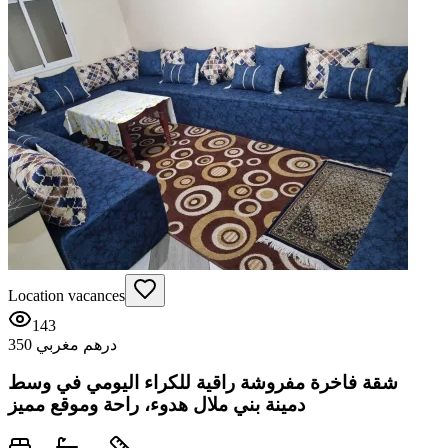
Location vacances
143
350 درهم مغربي
شقة فاخرة مفروشة راقية للكراء اليومي في وسط
دمينة بني ملال هدوء، راحة وموقع مميز