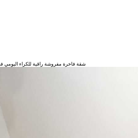
شقة فاخرة مفروشة راقية للكراء اليومي ف