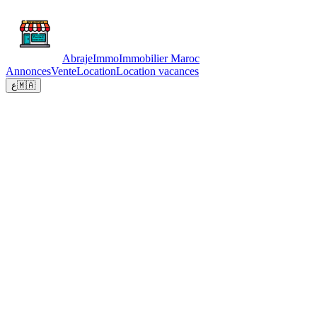
Abraje
Immo
Immobilier Maroc
Annonces
Vente
Location
Location vacances
ع
🇲🇦