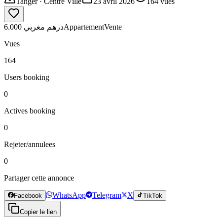
Tanger
· Centre Ville
23 avril 2026
164
vues
6.000 درهم مغربي
Appartement
Vente
Vues
164
Users booking
0
Actives booking
0
Rejeter/annulees
0
Partager cette annonce
WhatsApp
Telegram
X
Facebook
TikTok
Copier le lien