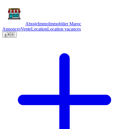
Abraje
Immo
Immobilier Maroc
Annonces
Vente
Location
Location vacances
ع
🇲🇦