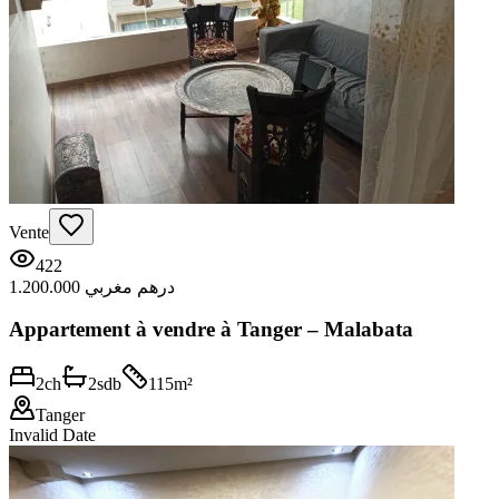
Vente
422
1.200.000 درهم مغربي
Appartement à vendre à Tanger – Malabata
2
ch
2
sdb
115
m²
Tanger
Invalid Date