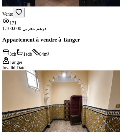
Vente
171
1.100.000 درهم مغربي
Appartement à vendre à Tanger
3
ch
1
sdb
84
m²
Tanger
Invalid Date