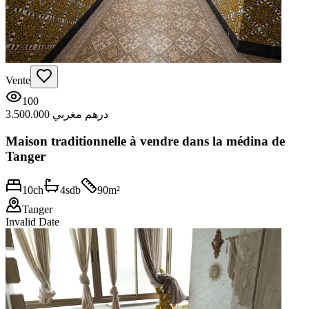
Vente
100
3.500.000 درهم مغربي
Maison traditionnelle à vendre dans la médina de
Tanger
10
ch
4
sdb
90
m²
Tanger
Invalid Date