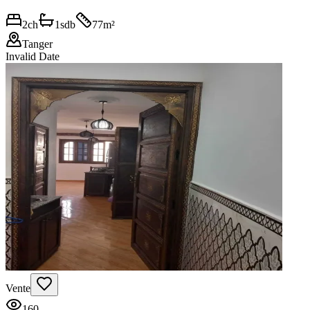
2
ch
1
sdb
77
m²
Tanger
Invalid Date
Vente
160