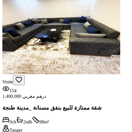
Vente
154
1.400.000 درهم مغربي
شقة ممتازة للبيع بنفق مسنانة _مدينة طنجة
3
ch
2
sdb
98
m²
Tanger