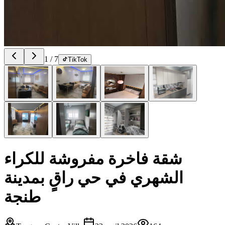
1
/
7
TikTok
شقة فاخرة مفروشة للكراء
الشهري في حي راقٍ بمدينة
طنجة