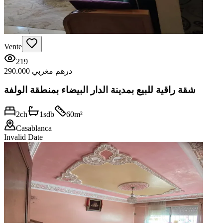
Vente
219
290.000 درهم مغربي
شقة راقية للبيع بمدينة الدار البيضاء بمنطقة الولفة
2
ch
1
sdb
60
m²
Casablanca
Invalid Date