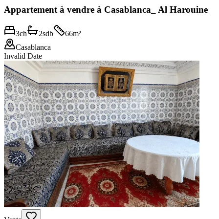
Appartement à vendre à Casablanca_ Al Harouine
3
ch
2
sdb
66
m²
Casablanca
Invalid Date