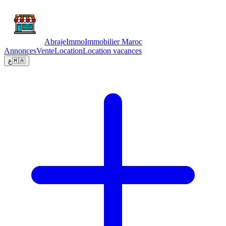
Abraje
Immo
Immobilier Maroc
Annonces
Vente
Location
Location vacances
ع
🇲🇦