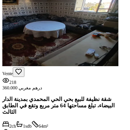
Vente
218
360.000 درهم مغربي
شقة نظيفة للبيع بحي الحي المحمدي بمدينة الدار
البيضاء، تبلغ مساحتها 64 متر مربع وتقع في الطابق
الثالث
2
ch
1
sdb
64
m²