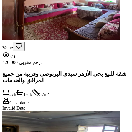
Vente
310
420.000 درهم مغربي
شقة للبيع بحي الأزهر سيدي البرنوصي وقريبة من جميع
المرافق والخدمات
2
ch
1
sdb
57
m²
Casablanca
Invalid Date