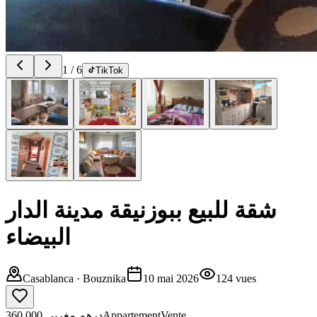
1
/
6
TikTok
شقة للبيع ببوزنيقة مدينة الدار
البيضاء
Casablanca
· Bouznika
10 mai 2026
124
vues
360.000 درهم مغربي
Appartement
Vente