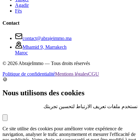
Agadir
Fès
Contact
contact@abrajeimmo.ma
Mhamid 9, Marrakech
Maroc
©
2026
AbrajeImmo — Tous droits réservés
Politique de confidentialité
Mentions légales
CGU
🍪
Nous utilisons des cookies
نستخدم ملفات تعريف الارتباط لتحسين تجربتك
Ce site utilise des cookies pour améliorer votre expérience de
navigation, analyser le trafic anonymement et mesurer l'efficacité de
nos publicités. Votre choix est sauvegardé et peut être modifié à tout