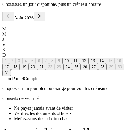
Choisissez un jour disponible, puis un créneau horaire
Août
2026
L
M
M
J
V
S
D
1
2
3
4
5
6
7
8
9
10
11
12
13
14
15
16
17
18
19
20
21
22
23
24
25
26
27
28
29
30
31
Libre
Partiel
Complet
Cliquez sur un jour bleu ou orange pour voir les créneaux
Conseils de sécurité
Ne payez jamais avant de visiter
Vérifiez les documents officiels
Méfiez-vous des prix trop bas