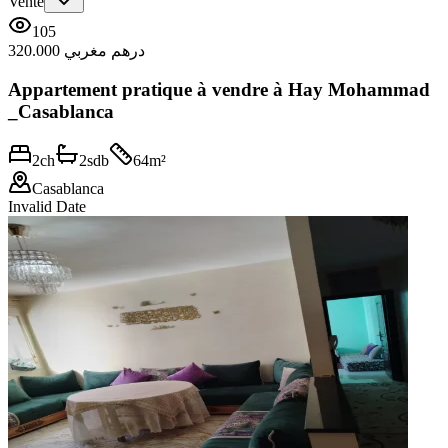
Vente
105
320.000 درهم مغربي
Appartement pratique à vendre à Hay Mohammad
_Casablanca
2
ch
2
sdb
64
m²
Casablanca
Invalid Date