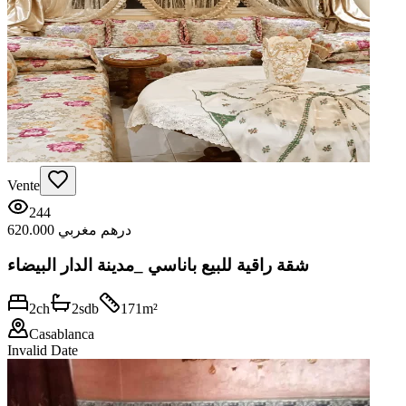
Vente
244
620.000 درهم مغربي
شقة راقية للبيع باناسي _مدينة الدار البيضاء
2
ch
2
sdb
171
m²
Casablanca
Invalid Date