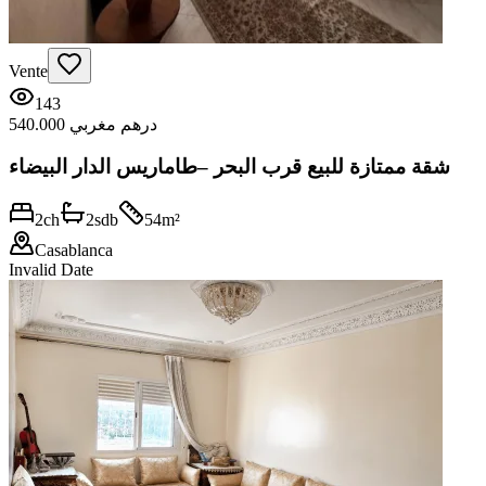
Vente
143
540.000 درهم مغربي
شقة ممتازة للبيع قرب البحر –طاماريس الدار البيضاء
2
ch
2
sdb
54
m²
Casablanca
Invalid Date