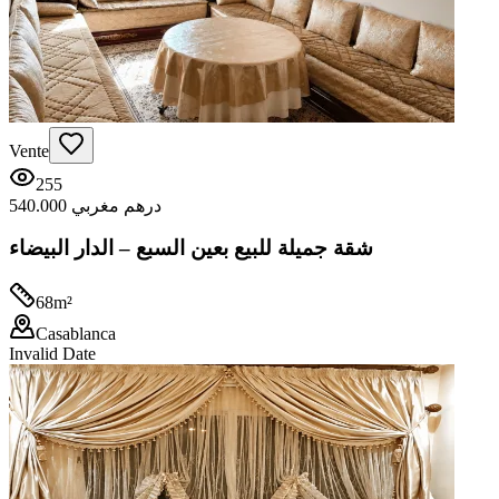
Vente
255
540.000 درهم مغربي
شقة جميلة للبيع بعين السبع – الدار البيضاء
68
m²
Casablanca
Invalid Date