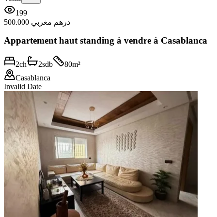
199
500.000 درهم مغربي
Appartement haut standing à vendre à Casablanca
2
ch
2
sdb
80
m²
Casablanca
Invalid Date