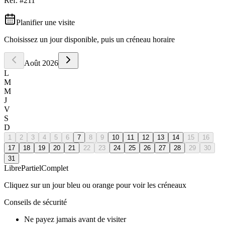
Réf. #
211
Planifier une visite
Choisissez un jour disponible, puis un créneau horaire
Août
2026
L
M
M
J
V
S
D
1
2
3
4
5
6
7
8
9
10
11
12
13
14
15
16
17
18
19
20
21
22
23
24
25
26
27
28
29
30
31
Libre
Partiel
Complet
Cliquez sur un jour bleu ou orange pour voir les créneaux
Conseils de sécurité
Ne payez jamais avant de visiter