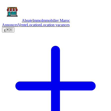
Abraje
Immo
Immobilier Maroc
Annonces
Vente
Location
Location vacances
ع
🇲🇦