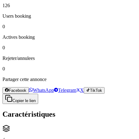
126
Users booking
0
Actives booking
0
Rejeter/annulees
0
Partager cette annonce
WhatsApp
Telegram
X
Facebook
TikTok
Copier le lien
Caractéristiques