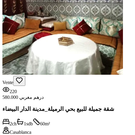
Vente
220
580.000 درهم مغربي
شقة جميلة للبيع بحي الرميلة_مدينة الدار البيضاء
2
ch
1
sdb
60
m²
Casablanca