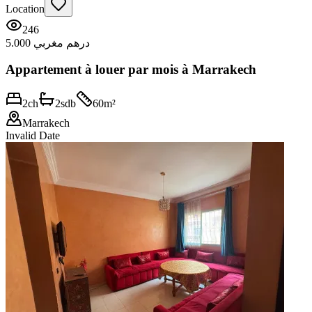
Location
246
5.000 درهم مغربي
Appartement à louer par mois à Marrakech
2
ch
2
sdb
60
m²
Marrakech
Invalid Date