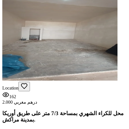
Location
162
2.000 درهم مغربي
محل للكراء الشهري بمساحة 7/3 متر على طريق أوريكا
بمدينة مراكش.