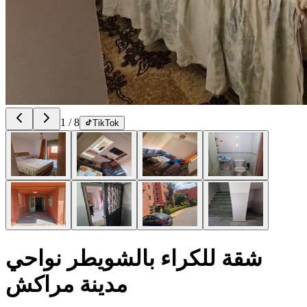
1
/
8
TikTok
شقة للكراء بالشويطر نواحي
مدينة مراكش