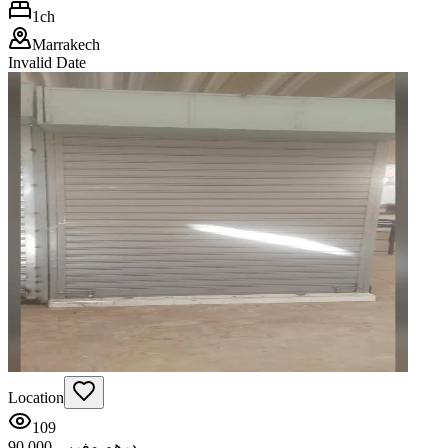
1
ch
Marrakech
Invalid Date
Location
109
90.000 درهم مغربي