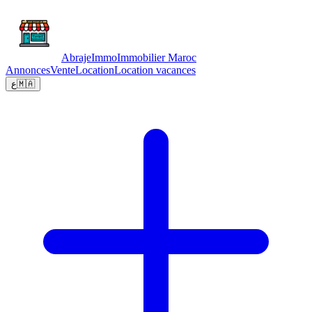
Abraje
Immo
Immobilier Maroc
Annonces
Vente
Location
Location vacances
ع
🇲🇦