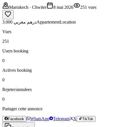
Marrakech
· Chwiter
8 mai 2026
251
vues
3.000 درهم مغربي
Appartement
Location
Vues
251
Users booking
0
Actives booking
0
Rejeter/annulees
0
Partager cette annonce
WhatsApp
Telegram
X
Facebook
TikTok