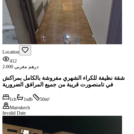
Location
412
2.000 درهم مغربي
شقة نظيفة للكراء الشهري مفروشة بالكامل بمراكش
في تامنصورت قريبة من جميع المرافق الضرورية
1
ch
1
sdb
50
m²
Marrakech
Invalid Date