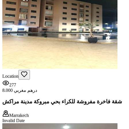
Location
277
8.000 درهم مغربي
شقة فاخرة مفروشة للكراء بحي مبروكة مدينة مراكش
Marrakech
Invalid Date