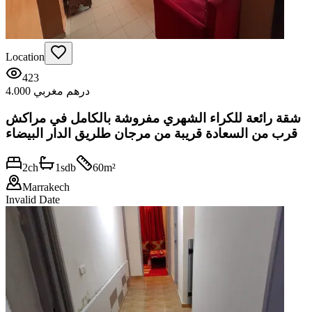
Location
423
4.000 درهم مغربي
شقة رائعة للكراء الشهري مفروشة بالكامل في مراكش
قرب من السعادة قريبة من مرجان طلريق الدار البيضاء
2
ch
1
sdb
60
m²
Marrakech
Invalid Date