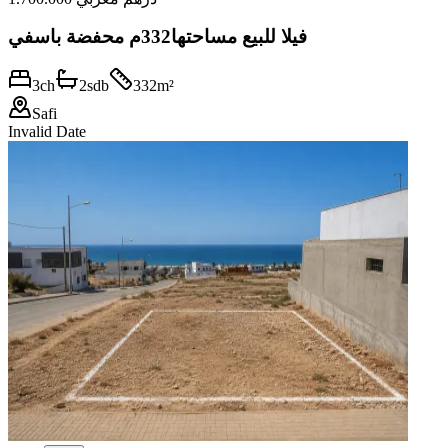
فيلا للبيع مساحتها332م محفضة باسفي
3
ch
2
sdb
332
m²
Safi
Invalid Date