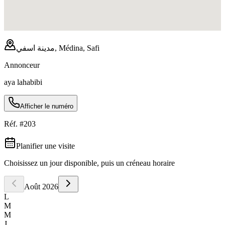
مدينة اسفي, Médina, Safi
Annonceur
aya lahabibi
Afficher le numéro
Réf. #
203
Planifier une visite
Choisissez un jour disponible, puis un créneau horaire
Août
2026
L
M
M
J