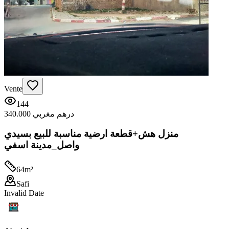
Vente
144
340.000 درهم مغربي
منزل هش+قطعة ارضية مناسبة للبيع بسيدي
واصل_مدينة اسفي
64
m²
Safi
Invalid Date