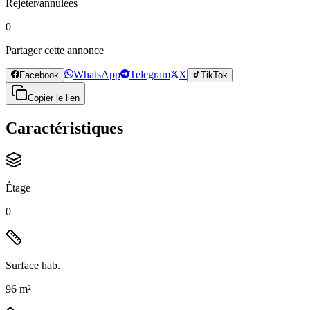
Rejeter/annulees
0
Partager cette annonce
WhatsApp
Telegram
X
Facebook
TikTok
Copier le lien
Caractéristiques
Étage
0
Surface hab.
96 m²