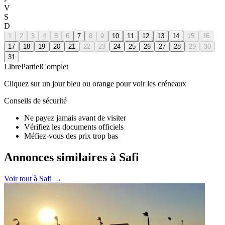
V
S
D
1
2
3
4
5
6
7
8
9
10
11
12
13
14
15
16
17
18
19
20
21
22
23
24
25
26
27
28
29
30
31
Libre
Partiel
Complet
Cliquez sur un jour bleu ou orange pour voir les créneaux
Conseils de sécurité
Ne payez jamais avant de visiter
Vérifiez les documents officiels
Méfiez-vous des prix trop bas
Annonces similaires à Safi
Voir tout à
Safi
→