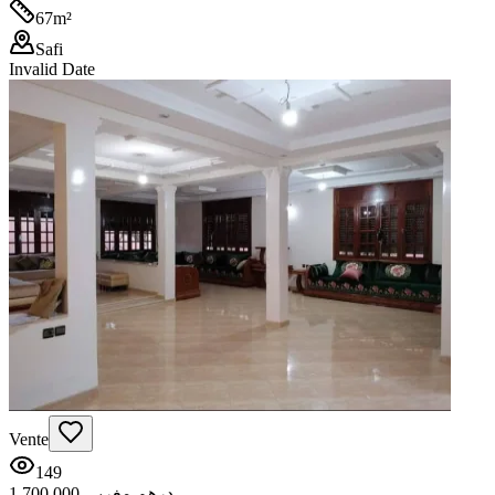
67
m²
Safi
Invalid Date
Vente
149
1.700.000 درهم مغربي