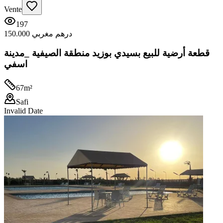
Vente
197
150.000 درهم مغربي
قطعة أرضية للبيع بسيدي بوزيد منطقة الصيفية _مدينة
اسفي
67
m²
Safi
Invalid Date