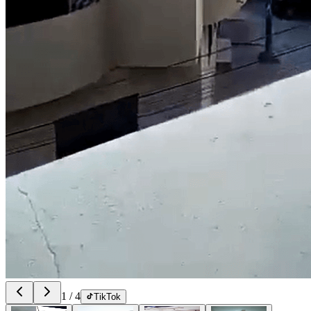
1
/
4
TikTok