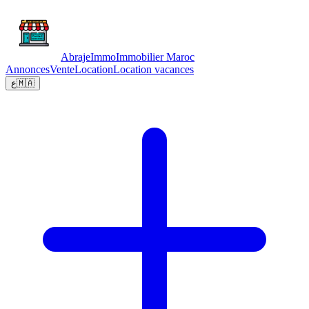
Abraje
Immo
Immobilier Maroc
Annonces
Vente
Location
Location vacances
ع
🇲🇦