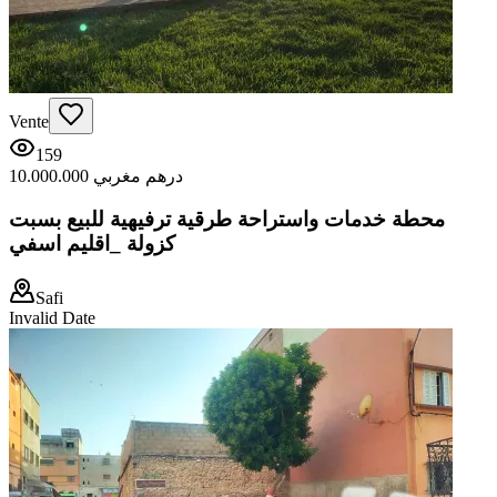
Vente
159
10.000.000 درهم مغربي
محطة خدمات واستراحة طرقية ترفيهية للبيع بسبت
كزولة _اقليم اسفي
Safi
Invalid Date