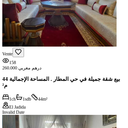
Vente
158
260.000 درهم مغربي
بيع شقة جميلة في حي المطار . المساحة الإجمالية 44
م²
1
ch
1
sdb
44
m²
El Jadida
Invalid Date