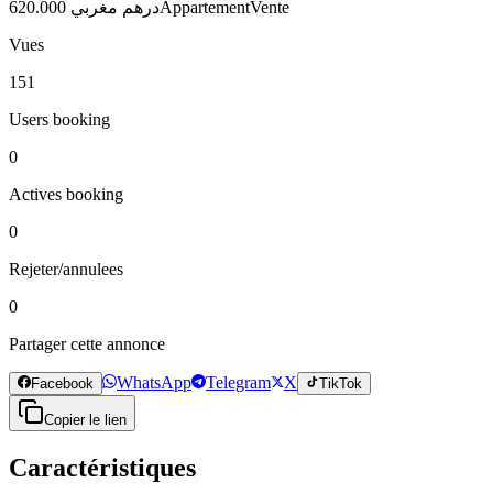
620.000 درهم مغربي
Appartement
Vente
Vues
151
Users booking
0
Actives booking
0
Rejeter/annulees
0
Partager cette annonce
WhatsApp
Telegram
X
Facebook
TikTok
Copier le lien
Caractéristiques