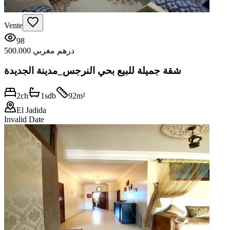
Vente
98
500.000 درهم مغربي
شقة جميلة للبيع بحي النرجس_مدينة الجديدة
2
ch
1
sdb
92
m²
El Jadida
Invalid Date