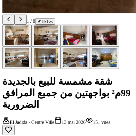
1
/
8
TikTok
شقة مشمسة للبيع بالجديدة
99م² بواجهتين من جميع المرافق
الضرورية
El Jadida
· Centre Ville
13 mai 2026
151
vues