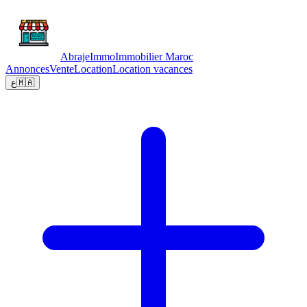
Abraje
Immo
Immobilier Maroc
Annonces
Vente
Location
Location vacances
ع
🇲🇦