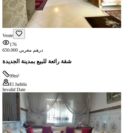
Vente
176
650.000 درهم مغربي
شقة رائعة للبيع بمدينة الجديدة
99
m²
El Jadida
Invalid Date