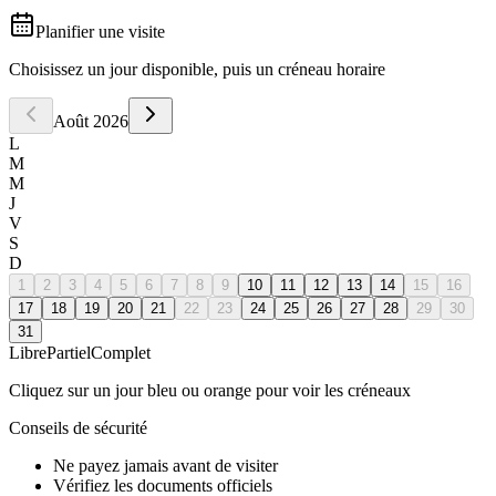
Planifier une visite
Choisissez un jour disponible, puis un créneau horaire
Août
2026
L
M
M
J
V
S
D
1
2
3
4
5
6
7
8
9
10
11
12
13
14
15
16
17
18
19
20
21
22
23
24
25
26
27
28
29
30
31
Libre
Partiel
Complet
Cliquez sur un jour bleu ou orange pour voir les créneaux
Conseils de sécurité
Ne payez jamais avant de visiter
Vérifiez les documents officiels