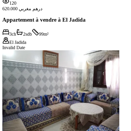
120
620.000 درهم مغربي
Appartement à vendre à El Jadida
3
ch
2
sdb
99
m²
El Jadida
Invalid Date