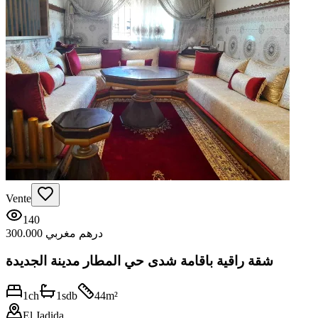
Vente
140
300.000 درهم مغربي
شقة راقية باقامة شدى حي المطار مدينة الجديدة
1
ch
1
sdb
44
m²
El Jadida