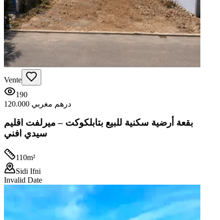
Vente
190
120.000 درهم مغربي
بقعة أرضية سكنية للبيع بتابلكوكت – ميرلفت اقليم
سيدي افني
110
m²
Sidi Ifni
Invalid Date