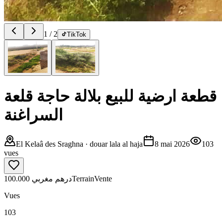
1
/
2
TikTok
قطعة ارضية للبيع بلالة حاجة قلعة
السراغنة
El Kelaâ des Sraghna
· douar lala al haja
8 mai 2026
103
vues
100.000 درهم مغربي
Terrain
Vente
Vues
103