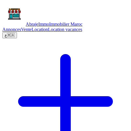
Abraje
Immo
Immobilier Maroc
Annonces
Vente
Location
Location vacances
ع
🇲🇦