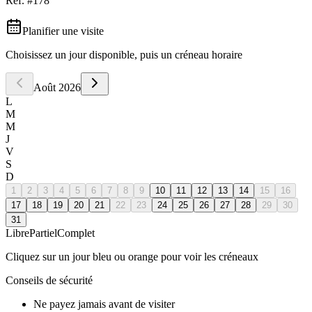
Réf. #
178
Planifier une visite
Choisissez un jour disponible, puis un créneau horaire
Août
2026
L
M
M
J
V
S
D
1
2
3
4
5
6
7
8
9
10
11
12
13
14
15
16
17
18
19
20
21
22
23
24
25
26
27
28
29
30
31
Libre
Partiel
Complet
Cliquez sur un jour bleu ou orange pour voir les créneaux
Conseils de sécurité
Ne payez jamais avant de visiter