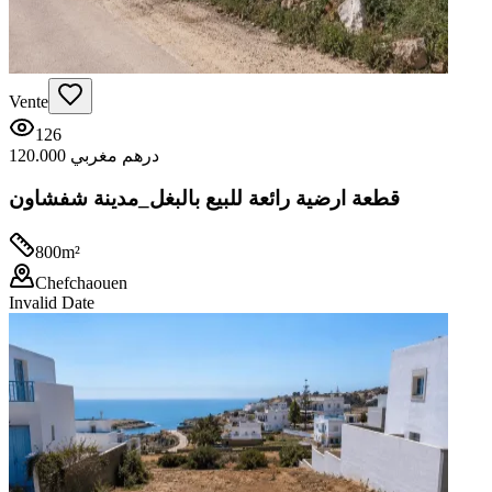
Vente
126
120.000 درهم مغربي
قطعة ارضية رائعة للبيع بالبغل_مدينة شفشاون
800
m²
Chefchaouen
Invalid Date