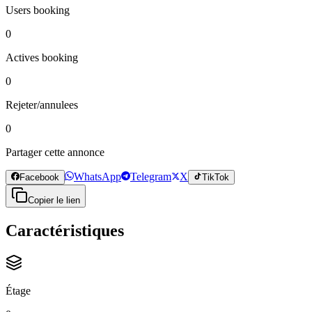
Users booking
0
Actives booking
0
Rejeter/annulees
0
Partager cette annonce
WhatsApp
Telegram
X
Facebook
TikTok
Copier le lien
Caractéristiques
Étage