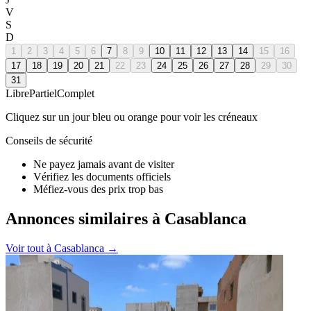
V
S
D
1
2
3
4
5
6
7
8
9
10
11
12
13
14
15
16
17
18
19
20
21
22
23
24
25
26
27
28
29
30
31
Libre
Partiel
Complet
Cliquez sur un jour bleu ou orange pour voir les créneaux
Conseils de sécurité
Ne payez jamais avant de visiter
Vérifiez les documents officiels
Méfiez-vous des prix trop bas
Annonces similaires à Casablanca
Voir tout à
Casablanca
→