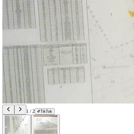
1
/
2
TikTok