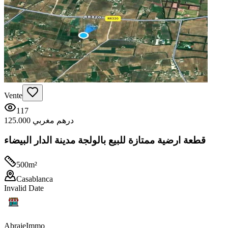
Vente
117
125.000 درهم مغربي
قطعة ارضية ممتازة للبيع بالولجة مدينة الدار البيضاء
500
m²
Casablanca
Invalid Date
Abraje
Immo