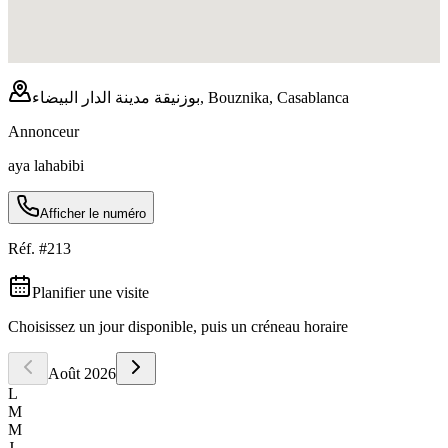
بوزنيقة مدينة الدار البيضاء, Bouznika, Casablanca
Annonceur
aya lahabibi
Afficher le numéro
Réf. #
213
Planifier une visite
Choisissez un jour disponible, puis un créneau horaire
Août
2026
L
M
M
J