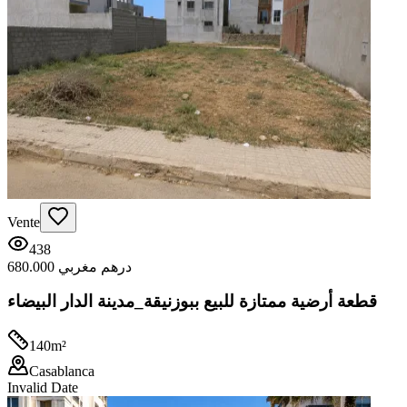
Vente
438
680.000 درهم مغربي
قطعة أرضية ممتازة للبيع ببوزنيقة_مدينة الدار البيضاء
140
m²
Casablanca
Invalid Date