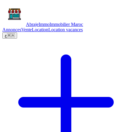
Abraje
Immo
Immobilier Maroc
Annonces
Vente
Location
Location vacances
ع
🇲🇦