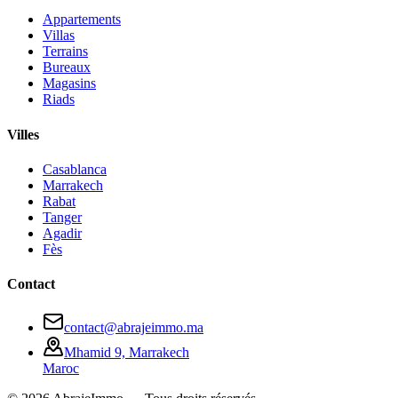
Appartements
Villas
Terrains
Bureaux
Magasins
Riads
Villes
Casablanca
Marrakech
Rabat
Tanger
Agadir
Fès
Contact
contact@abrajeimmo.ma
Mhamid 9, Marrakech
Maroc