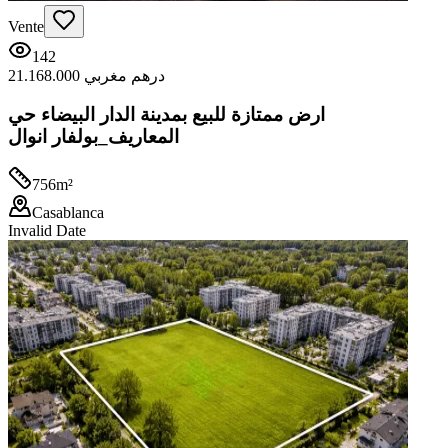
Vente
142
21.168.000 درهم مغربي
ارض ممتازة للبيع بمدينة الدار البيضاء حي
المعاريف_بولفار انوال
756
m²
Casablanca
Invalid Date