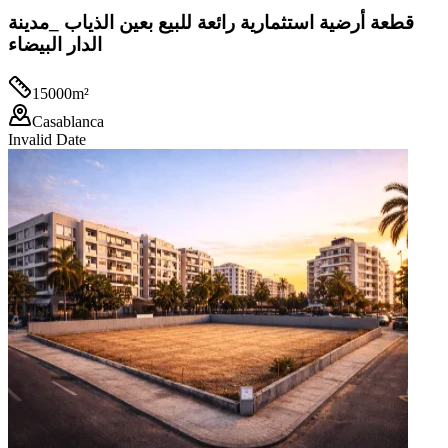
قطعة أرضية استثمارية رائعة للبيع بعين الذياب _مدينة
الدار البيضاء
15000
m²
Casablanca
Invalid Date