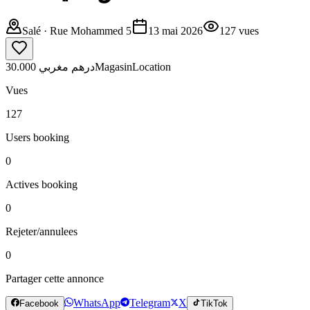
Salé
· Rue Mohammed 5
13 mai 2026
127
vues
30.000 درهم مغربي
Magasin
Location
Vues
127
Users booking
0
Actives booking
0
Rejeter/annulees
0
Partager cette annonce
WhatsApp
Telegram
X
Facebook
TikTok