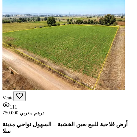
Vente
111
750.000 درهم مغربي
أرض فلاحية للبيع بعين الخشبة – السهول نواحي مدينة
سلا