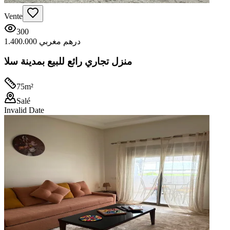
Vente
300
1.400.000 درهم مغربي
منزل تجاري رائع للبيع بمدينة سلا
75
m²
Salé
Invalid Date