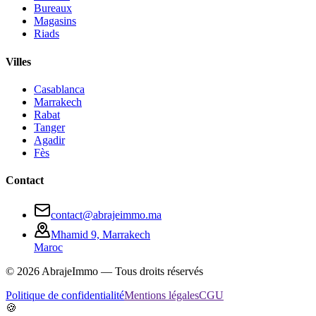
Bureaux
Magasins
Riads
Villes
Casablanca
Marrakech
Rabat
Tanger
Agadir
Fès
Contact
contact@abrajeimmo.ma
Mhamid 9, Marrakech
Maroc
©
2026
AbrajeImmo — Tous droits réservés
Politique de confidentialité
Mentions légales
CGU
🍪