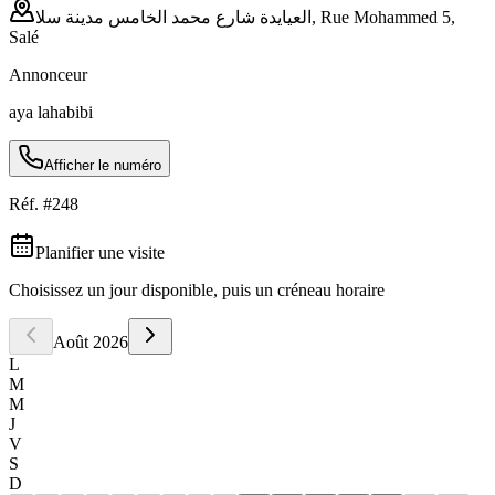
العيايدة شارع محمد الخامس مدينة سلا, Rue Mohammed 5,
Salé
Annonceur
aya lahabibi
Afficher le numéro
Réf. #
248
Planifier une visite
Choisissez un jour disponible, puis un créneau horaire
Août
2026
L
M
M
J
V
S
D