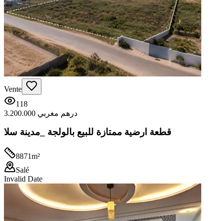
Vente
118
3.200.000 درهم مغربي
قطعة ارضية ممتازة للبيع بالولجة _مدينة سلا
8871
m²
Salé
Invalid Date