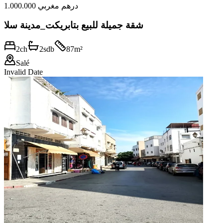
1.000.000 درهم مغربي
شقة جميلة للبيع بتابريكت_مدينة سلا
2
ch
2
sdb
87
m²
Salé
Invalid Date