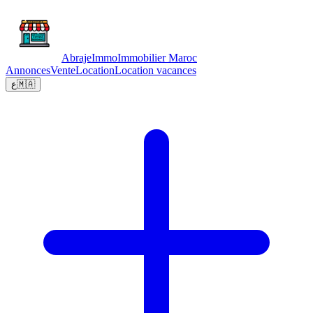
Abraje
Immo
Immobilier Maroc
Annonces
Vente
Location
Location vacances
ع
🇲🇦