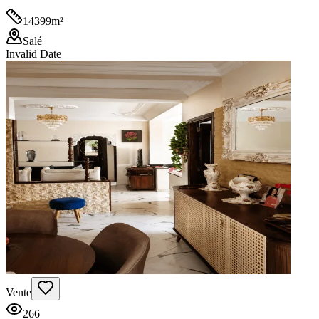
14399
m²
Salé
Invalid Date
Vente
266