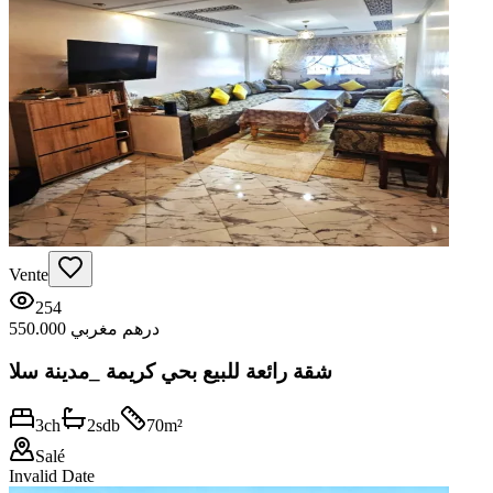
Vente
254
550.000 درهم مغربي
شقة رائعة للبيع بحي كريمة _مدينة سلا
3
ch
2
sdb
70
m²
Salé
Invalid Date