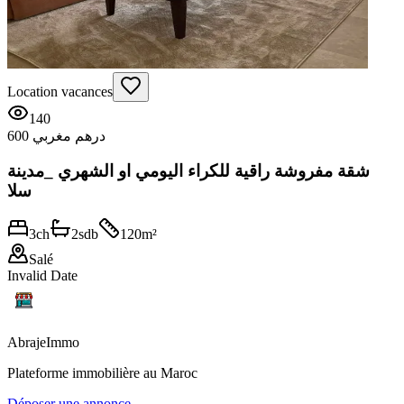
Location vacances
140
600 درهم مغربي
شقة مفروشة راقية للكراء اليومي او الشهري _مدينة
سلا
3
ch
2
sdb
120
m²
Salé
Invalid Date
Abraje
Immo
Plateforme immobilière au Maroc
Déposer une annonce