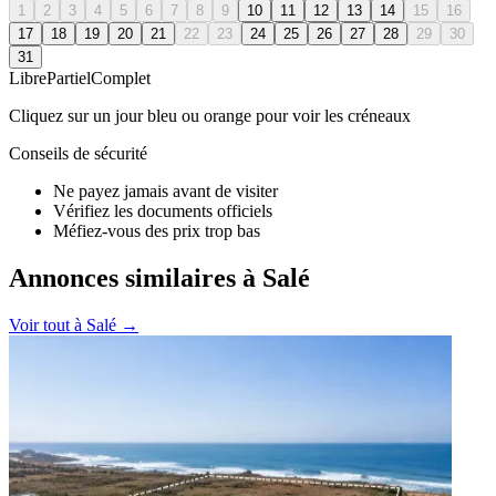
1
2
3
4
5
6
7
8
9
10
11
12
13
14
15
16
17
18
19
20
21
22
23
24
25
26
27
28
29
30
31
Libre
Partiel
Complet
Cliquez sur un jour bleu ou orange pour voir les créneaux
Conseils de sécurité
Ne payez jamais avant de visiter
Vérifiez les documents officiels
Méfiez-vous des prix trop bas
Annonces similaires à Salé
Voir tout à
Salé
→