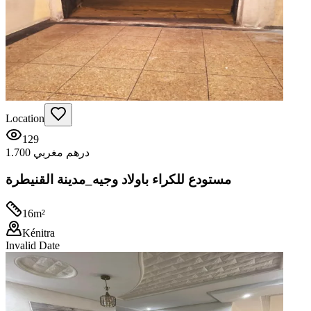
Location
129
1.700 درهم مغربي
مستودع للكراء باولاد وجيه_مدينة القنيطرة
16
m²
Kénitra
Invalid Date