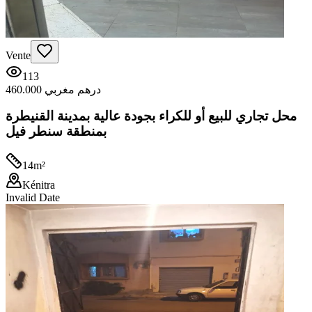
Vente
113
460.000 درهم مغربي
محل تجاري للبيع أو للكراء بجودة عالية بمدينة القنيطرة
بمنطقة سنطر فيل
14
m²
Kénitra
Invalid Date