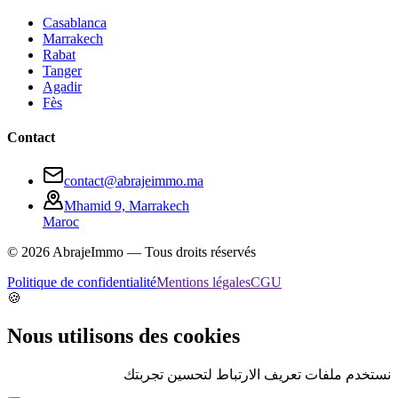
Casablanca
Marrakech
Rabat
Tanger
Agadir
Fès
Contact
contact@abrajeimmo.ma
Mhamid 9, Marrakech
Maroc
©
2026
AbrajeImmo — Tous droits réservés
Politique de confidentialité
Mentions légales
CGU
🍪
Nous utilisons des cookies
نستخدم ملفات تعريف الارتباط لتحسين تجربتك