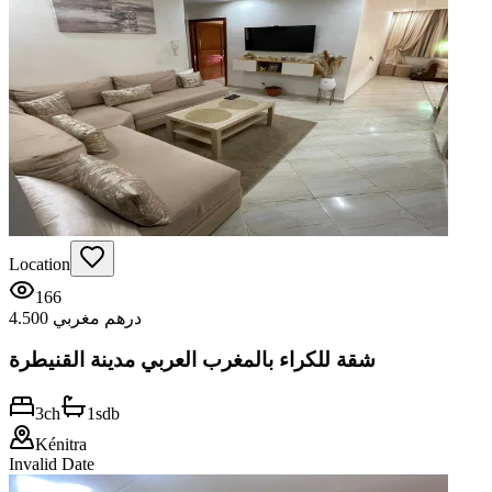
Location
166
4.500 درهم مغربي
شقة للكراء بالمغرب العربي مدينة القنيطرة
3
ch
1
sdb
Kénitra
Invalid Date