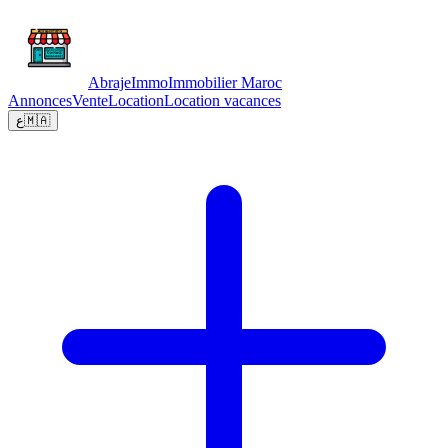
Abraje
Immo
Immobilier Maroc
Annonces
Vente
Location
Location vacances
ع
🇲🇦