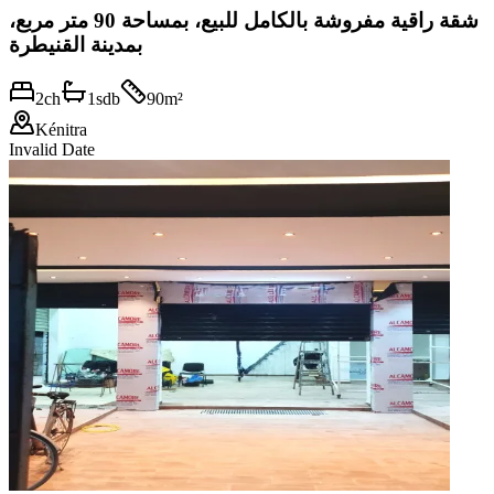
شقة راقية مفروشة بالكامل للبيع، بمساحة 90 متر مربع،
بمدينة القنيطرة
2
ch
1
sdb
90
m²
Kénitra
Invalid Date