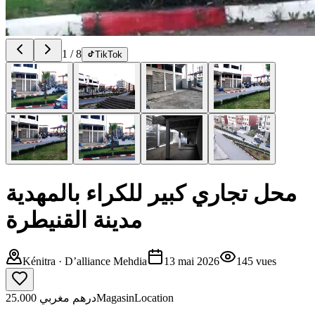
1
/
8
TikTok
محل تجاري كبير للكراء بالمهدية
مدينة القنيطرة
Kénitra
· D’alliance Mehdia
13 mai 2026
145
vues
25.000 درهم مغربي
Magasin
Location