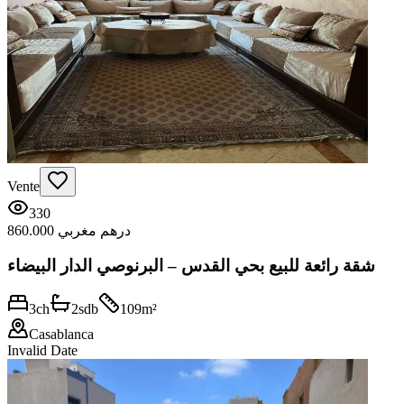
Vente
330
860.000 درهم مغربي
شقة رائعة للبيع بحي القدس – البرنوصي الدار البيضاء
3
ch
2
sdb
109
m²
Casablanca
Invalid Date