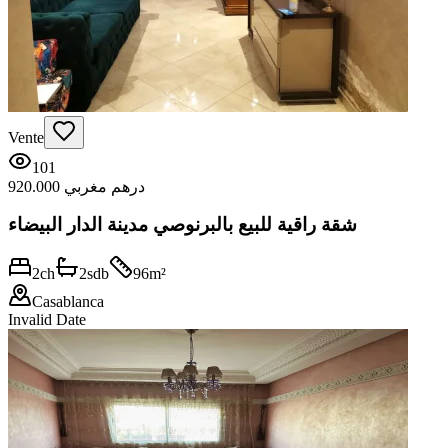
Vente
101
920.000 درهم مغربي
شقة راقية للبيع بالبرنوصي مدينة الدار البيضاء
2
ch
2
sdb
96
m²
Casablanca
Invalid Date