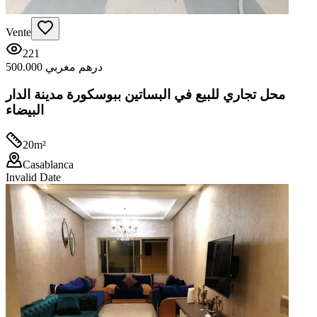
Vente
221
500.000 درهم مغربي
محل تجاري للبيع في البساتين ببوسكورة مدينة الدار
البيضاء
20
m²
Casablanca
Invalid Date