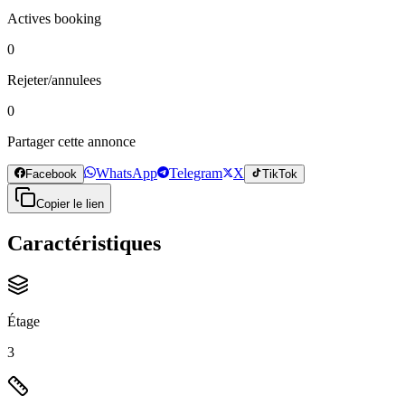
Actives booking
0
Rejeter/annulees
0
Partager cette annonce
WhatsApp
Telegram
X
Facebook
TikTok
Copier le lien
Caractéristiques
Étage
3