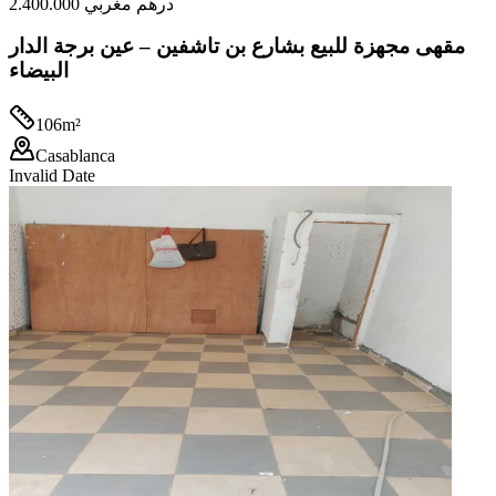
2.400.000 درهم مغربي
مقهى مجهزة للبيع بشارع بن تاشفين – عين برجة الدار
البيضاء
106
m²
Casablanca
Invalid Date