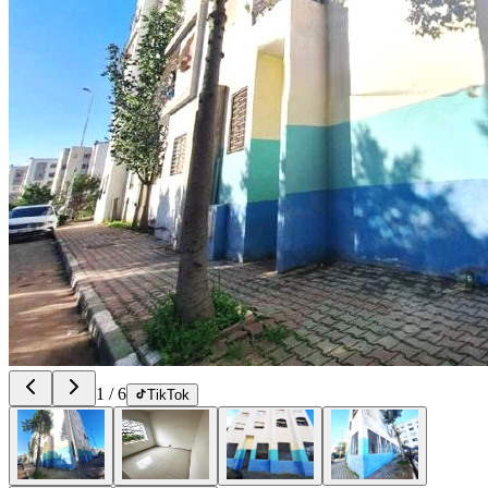
1
/
6
TikTok