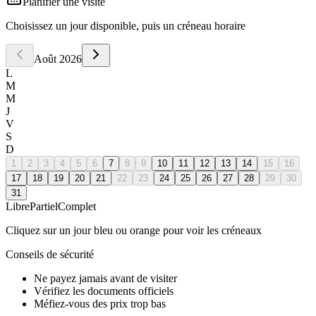
Planifier une visite
Choisissez un jour disponible, puis un créneau horaire
Août
2026
L
M
M
J
V
S
D
1
2
3
4
5
6
7
8
9
10
11
12
13
14
15
16
17
18
19
20
21
22
23
24
25
26
27
28
29
30
31
Libre
Partiel
Complet
Cliquez sur un jour bleu ou orange pour voir les créneaux
Conseils de sécurité
Ne payez jamais avant de visiter
Vérifiez les documents officiels
Méfiez-vous des prix trop bas