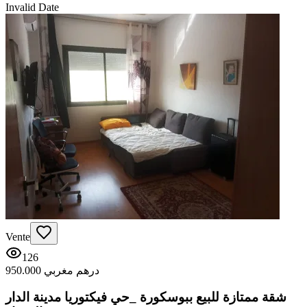
Invalid Date
Vente
126
950.000 درهم مغربي
شقة ممتازة للبيع ببوسكورة _حي فيكتوريا مدينة الدار