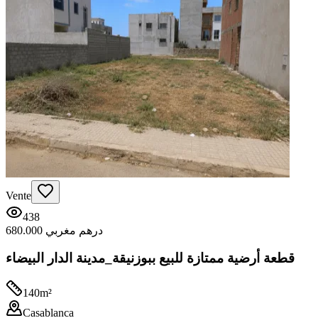
Vente
438
680.000 درهم مغربي
قطعة أرضية ممتازة للبيع ببوزنيقة_مدينة الدار البيضاء
140
m²
Casablanca