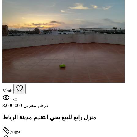
Vente
130
3.600.000 درهم مغربي
منزل راىع للبيع بحي التقدم مدينة الرباط
70
m²