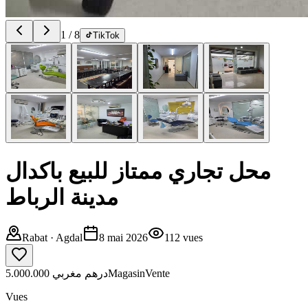
1
/
8
TikTok
محل تجاري ممتاز للبيع باكدال
مدينة الرباط
Rabat
· Agdal
8 mai 2026
112
vues
5.000.000 درهم مغربي
Magasin
Vente
Vues