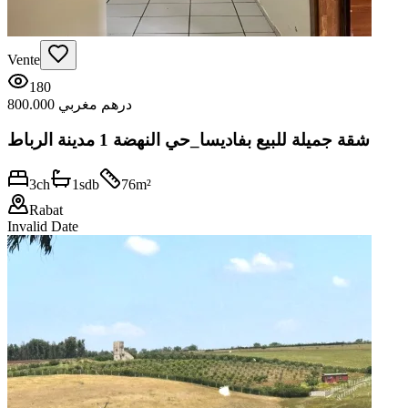
Vente
180
800.000 درهم مغربي
شقة جميلة للبيع بفاديسا_حي النهضة 1 مدينة الرباط
3
ch
1
sdb
76
m²
Rabat
Invalid Date