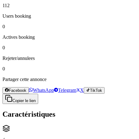
112
Users booking
0
Actives booking
0
Rejeter/annulees
0
Partager cette annonce
WhatsApp
Telegram
X
Facebook
TikTok
Copier le lien
Caractéristiques