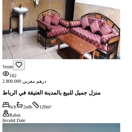
Vente
182
2.800.000 درهم مغربي
منزل جميل للبيع بالمدينة العتيقة في الرباط
6
ch
2
sdb
120
m²
Rabat
Invalid Date