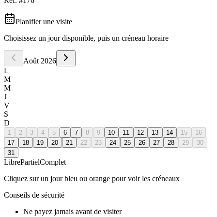
Réf. #
176
Planifier une visite
Choisissez un jour disponible, puis un créneau horaire
Août
2026
L
M
M
J
V
S
D
1
2
3
4
5
6
7
8
9
10
11
12
13
14
15
16
17
18
19
20
21
22
23
24
25
26
27
28
29
30
31
Libre
Partiel
Complet
Cliquez sur un jour bleu ou orange pour voir les créneaux
Conseils de sécurité
Ne payez jamais avant de visiter