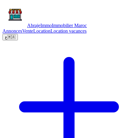
Abraje
Immo
Immobilier Maroc
Annonces
Vente
Location
Location vacances
ع
🇲🇦