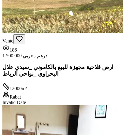
Vente
186
1.500.000 درهم مغربي
ارض فلاحية مجهزة للبيع بالكاموني _سيدي علال
البحراوي _نواحي الرباط
12000
m²
Rabat
Invalid Date