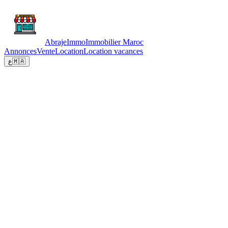
Abraje
Immo
Immobilier Maroc
Annonces
Vente
Location
Location vacances
ع
🇲🇦