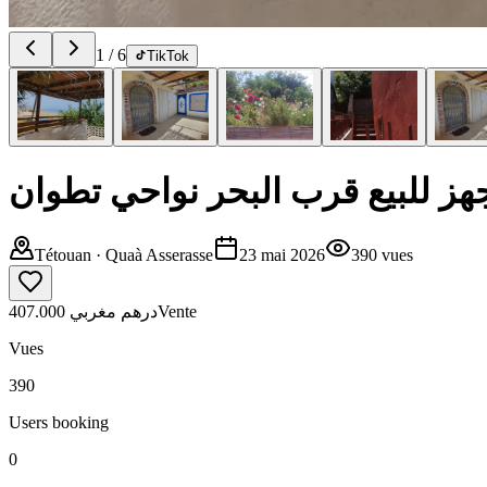
1
/
6
TikTok
ز للبيع قرب البحر نواحي تطوان
Tétouan
· Quaà Asserasse
23 mai 2026
390
vues
407.000 درهم مغربي
Vente
Vues
390
Users booking
0