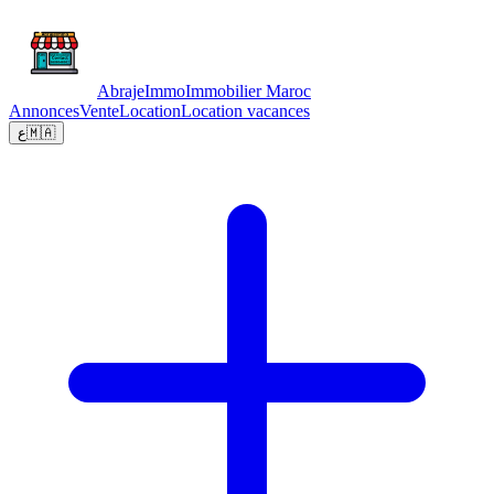
Abraje
Immo
Immobilier Maroc
Annonces
Vente
Location
Location vacances
ع
🇲🇦