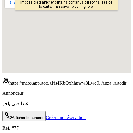
https://maps.app.goo.gl/is4KbQxhhpww3Lwq9, Anza, Agadir
Annonceur
عبدالغني ياحو
Créer une réservation
Afficher le numéro
Réf. #
77