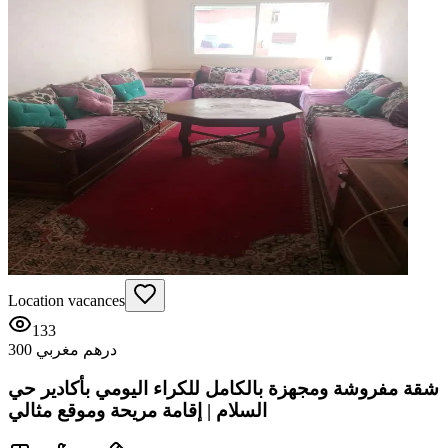
Location vacances
133
300 درهم مغربي
شقة مفروشة ومجهزة بالكامل للكراء اليومي بأكادير حي
السلام | إقامة مريحة وموقع مثالي