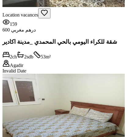
Location vacances
159
600 درهم مغربي
شقة للكراء اليومي بالحي المحمدي _مدينة اكادير
2
ch
2
sdb
53
m²
Agadir
Invalid Date