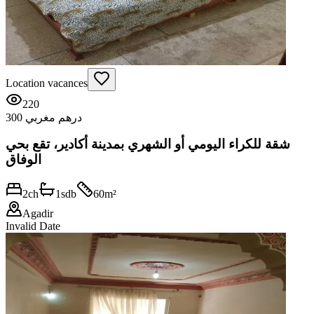
Location vacances
220
300 درهم مغربي
شقة للكراء اليومي أو الشهري بمدينة أكادير، تقع بحي
الوفاق
2
ch
1
sdb
60
m²
Agadir
Invalid Date