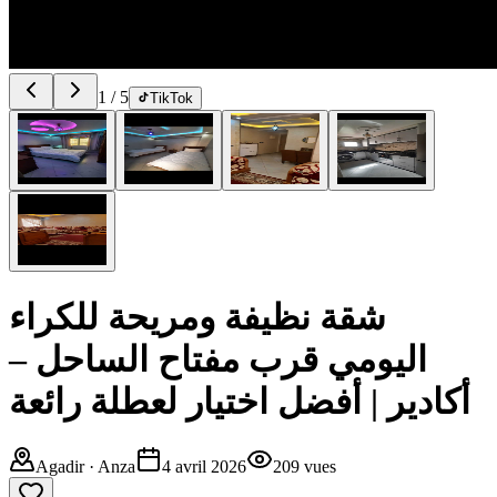
1
/
5
TikTok
شقة نظيفة ومريحة للكراء
اليومي قرب مفتاح الساحل –
أكادير | أفضل اختيار لعطلة رائعة
Agadir
· Anza
4 avril 2026
209
vues