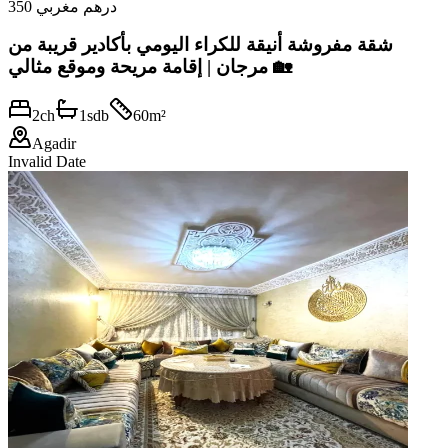
350 درهم مغربي
شقة مفروشة أنيقة للكراء اليومي بأكادير قريبة من
مرجان | إقامة مريحة وموقع مثالي 🏡
2
ch
1
sdb
60
m²
Agadir
Invalid Date