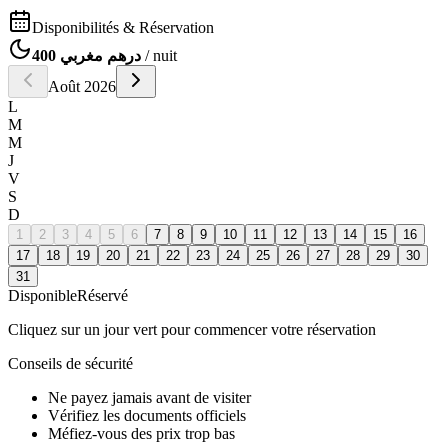
Disponibilités & Réservation
400 درهم مغربي
/ nuit
Août
2026
L
M
M
J
V
S
D
1
2
3
4
5
6
7
8
9
10
11
12
13
14
15
16
17
18
19
20
21
22
23
24
25
26
27
28
29
30
31
Disponible
Réservé
Cliquez sur un jour vert pour commencer votre réservation
Conseils de sécurité
Ne payez jamais avant de visiter
Vérifiez les documents officiels
Méfiez-vous des prix trop bas