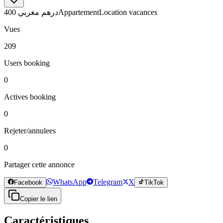
400 درهم مغربي
Appartement
Location vacances
Vues
209
Users booking
0
Actives booking
0
Rejeter/annulees
0
Partager cette annonce
WhatsApp
Telegram
X
Facebook
TikTok
Copier le lien
Caractéristiques