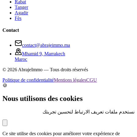
Rabat
Tanger
Agadir
Fès
Contact
contact@abrajeimmo.ma
Mhamid 9, Marrakech
Maroc
©
2026
AbrajeImmo — Tous droits réservés
Politique de confidentialité
Mentions légales
CGU
🍪
Nous utilisons des cookies
نستخدم ملفات تعريف الارتباط لتحسين تجربتك
Ce site utilise des cookies pour améliorer votre expérience de