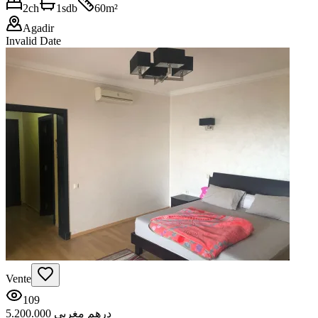
2
ch
1
sdb
60
m²
Agadir
Invalid Date
Vente
109
5.200.000 درهم مغربي