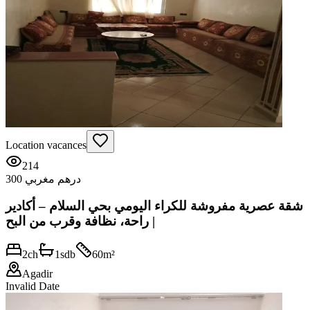
Location vacances
214
300 درهم مغربي
شقة عصرية مفروشة للكراء اليومي بحي السلام – أكادير
| راحة، نظافة وقرب من البح
2
ch
1
sdb
60
m²
Agadir
Invalid Date