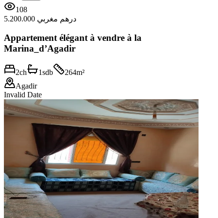
108
5.200.000 درهم مغربي
Appartement élégant à vendre à la
Marina_d’Agadir
2
ch
1
sdb
264
m²
Agadir
Invalid Date