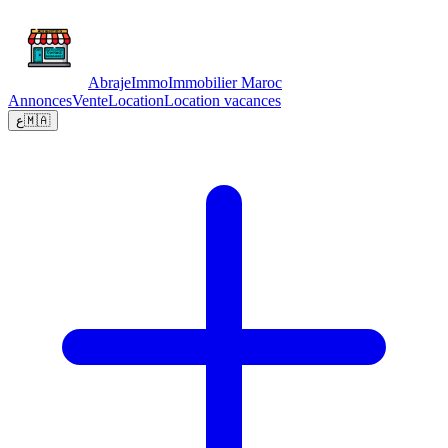
Abraje
Immo
Immobilier Maroc
Annonces
Vente
Location
Location vacances
ع
🇲🇦