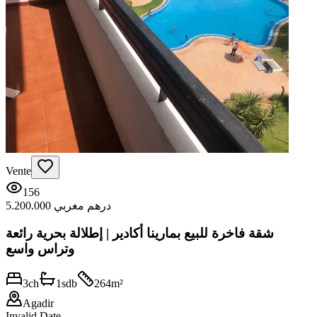
Vente
156
5.200.000 درهم مغربي
شقة فاخرة للبيع بمارينا أكادير | إطلالة بحرية رائعة
وتراس واسع
3
ch
1
sdb
264
m²
Agadir
Invalid Date