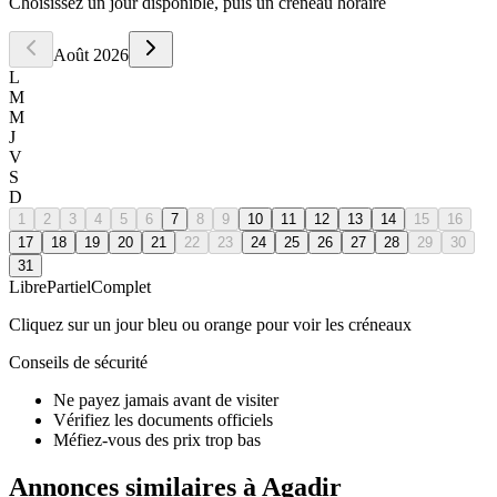
Choisissez un jour disponible, puis un créneau horaire
Août
2026
L
M
M
J
V
S
D
1
2
3
4
5
6
7
8
9
10
11
12
13
14
15
16
17
18
19
20
21
22
23
24
25
26
27
28
29
30
31
Libre
Partiel
Complet
Cliquez sur un jour bleu ou orange pour voir les créneaux
Conseils de sécurité
Ne payez jamais avant de visiter
Vérifiez les documents officiels
Méfiez-vous des prix trop bas
Annonces similaires à Agadir