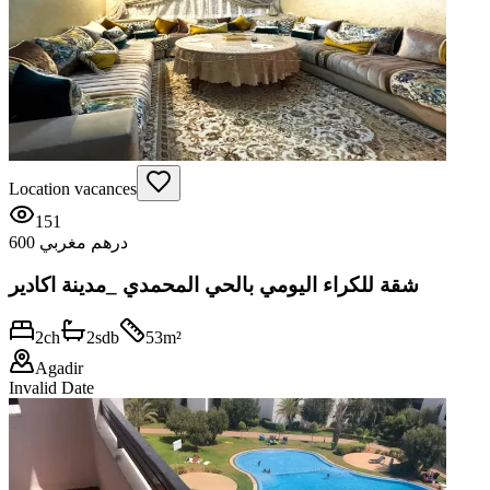
Location vacances
151
600 درهم مغربي
شقة للكراء اليومي بالحي المحمدي _مدينة اكادير
2
ch
2
sdb
53
m²
Agadir
Invalid Date