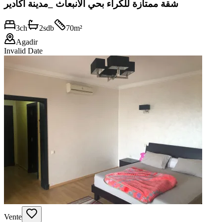
شقة ممتازة للكراء بحي الانبعاث _مدينة اكادير
3
ch
2
sdb
70
m²
Agadir
Invalid Date
Vente