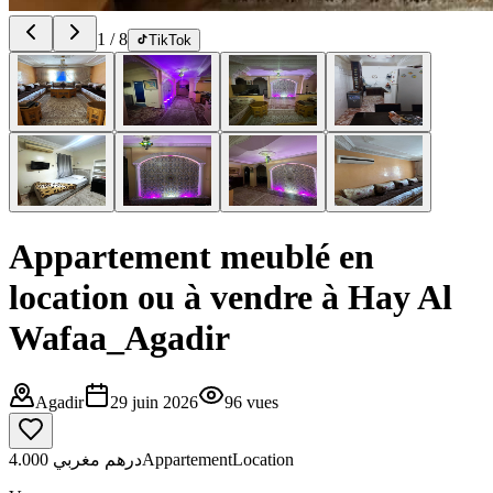
1
/
8
TikTok
Appartement meublé en
location ou à vendre à Hay Al
Wafaa_Agadir
Agadir
29 juin 2026
96
vues
4.000 درهم مغربي
Appartement
Location