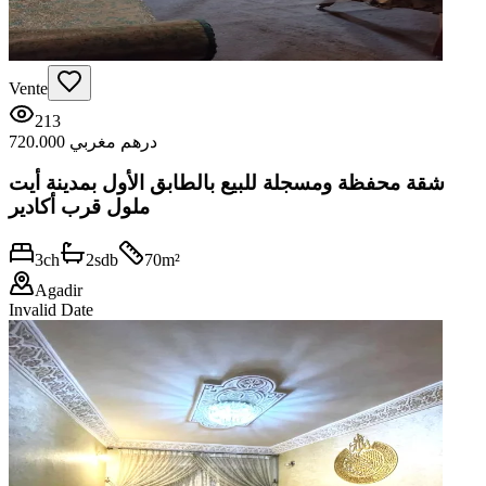
Vente
213
720.000 درهم مغربي
شقة محفظة ومسجلة للبيع بالطابق الأول بمدينة أيت
ملول قرب أكادير
3
ch
2
sdb
70
m²
Agadir
Invalid Date