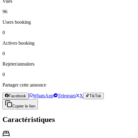
Vues
96
Users booking
0
Actives booking
0
Rejeter/annulees
0
Partager cette annonce
WhatsApp
Telegram
X
Facebook
TikTok
Copier le lien
Caractéristiques