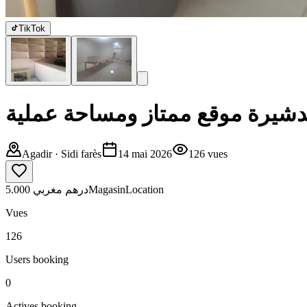
TikTok
دشيرة موقع ممتاز ومساحة عملية
Agadir
· Sidi farès
14 mai 2026
126
vues
5.000 درهم مغربي
Magasin
Location
Vues
126
Users booking
0
Actives booking