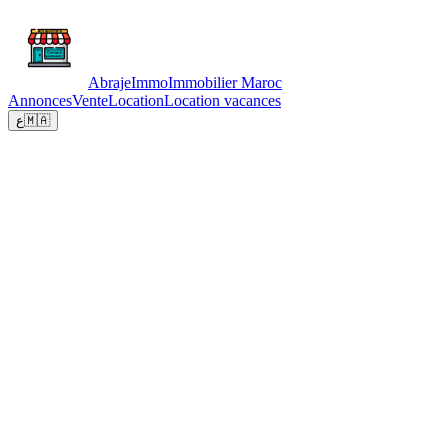
Abraje
Immo
Immobilier Maroc
Annonces
Vente
Location
Location vacances
ع
🇲🇦