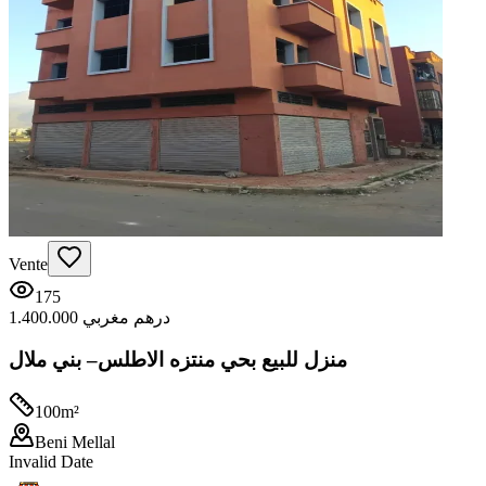
Vente
175
1.400.000 درهم مغربي
منزل للبيع بحي منتزه الاطلس– بني ملال
100
m²
Beni Mellal
Invalid Date