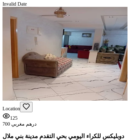
Invalid Date
Location
125
700 درهم مغربي
دوبليكس للكراء اليومي بحي التقدم مدينة بني ملال