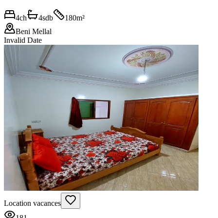
4
ch
4
sdb
180
m²
Beni Mellal
Invalid Date
Location vacances
181