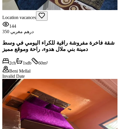
Location vacances
144
350 درهم مغربي
شقة فاخرة مفروشة راقية للكراء اليومي في وسط
دمينة بني ملال هدوء، راحة وموقع مميز
2
ch
1
sdb
60
m²
Beni Mellal
Invalid Date