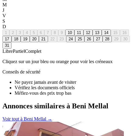
M
J
V
S
D
1
2
3
4
5
6
7
8
9
10
11
12
13
14
15
16
17
18
19
20
21
22
23
24
25
26
27
28
29
30
31
Libre
Partiel
Complet
Cliquez sur un jour bleu ou orange pour voir les créneaux
Conseils de sécurité
Ne payez jamais avant de visiter
Vérifiez les documents officiels
Méfiez-vous des prix trop bas
Annonces similaires à Beni Mellal
Voir tout à
Beni Mellal
→