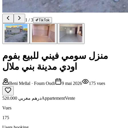
1
/
3
TikTok
منزل سومي فيني للبيع بفوم
اودي مدينة بني ملال
Beni Mellal
· Foum Oudi
9 mai 2026
175
vues
520.000 درهم مغربي
Appartement
Vente
Vues
175
Users booking