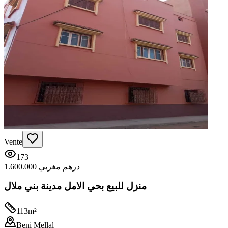
Vente
173
1.600.000 درهم مغربي
منزل للبيع بحي الامل مدينة بني ملال
113
m²
Beni Mellal