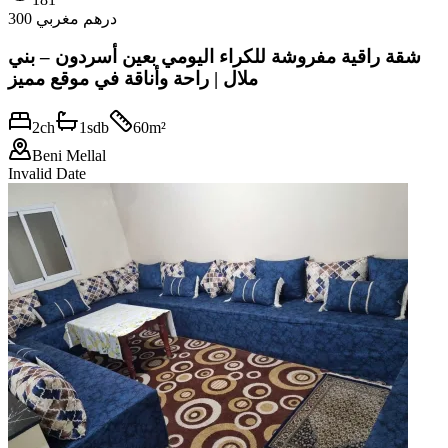
300 درهم مغربي
شقة راقية مفروشة للكراء اليومي بعين أسردون – بني
ملال | راحة وأناقة في موقع مميز
2
ch
1
sdb
60
m²
Beni Mellal
Invalid Date