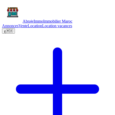
Abraje
Immo
Immobilier Maroc
Annonces
Vente
Location
Location vacances
ع
🇲🇦