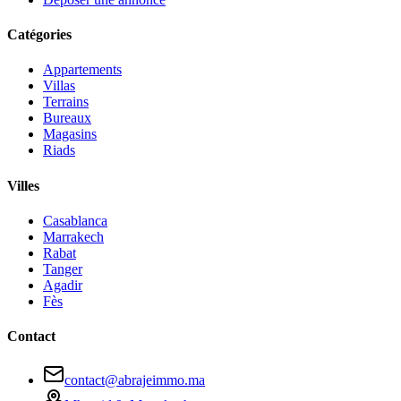
Catégories
Appartements
Villas
Terrains
Bureaux
Magasins
Riads
Villes
Casablanca
Marrakech
Rabat
Tanger
Agadir
Fès
Contact
contact@abrajeimmo.ma