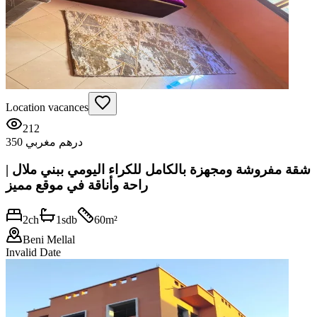
Location vacances
212
350 درهم مغربي
شقة مفروشة ومجهزة بالكامل للكراء اليومي ببني ملال |
راحة وأناقة في موقع مميز
2
ch
1
sdb
60
m²
Beni Mellal
Invalid Date