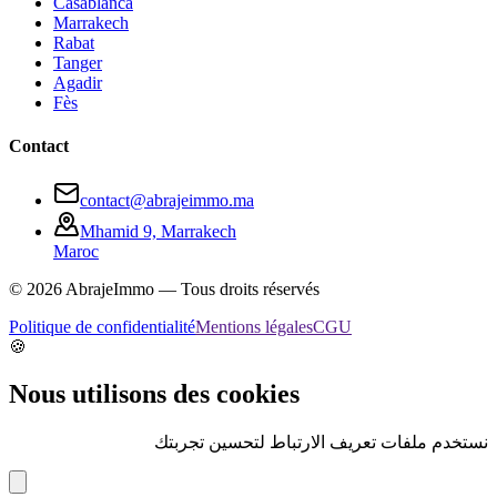
Casablanca
Marrakech
Rabat
Tanger
Agadir
Fès
Contact
contact@abrajeimmo.ma
Mhamid 9, Marrakech
Maroc
©
2026
AbrajeImmo — Tous droits réservés
Politique de confidentialité
Mentions légales
CGU
🍪
Nous utilisons des cookies
نستخدم ملفات تعريف الارتباط لتحسين تجربتك