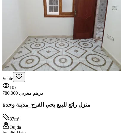
Vente
107
780.000 درهم مغربي
منزل رائع للبيع بحي الفرح_مدينة وجدة
87
m²
Oujda
Invalid Date