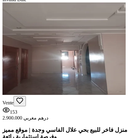
Vente
153
2.900.000 درهم مغربي
منزل فاخر للبيع بحي علال الفاسي وجدة | موقع مميز
وفرصة استثمارية رائعة