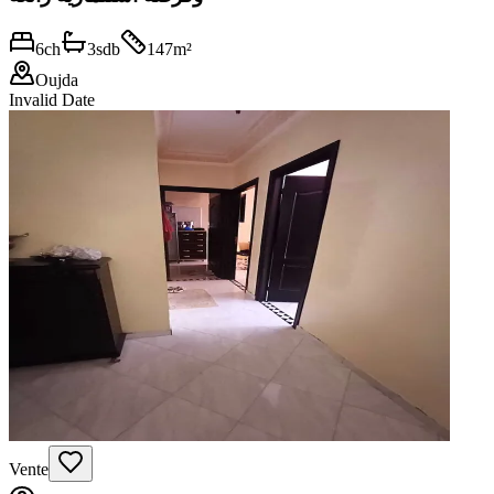
6
ch
3
sdb
147
m²
Oujda
Invalid Date
Vente