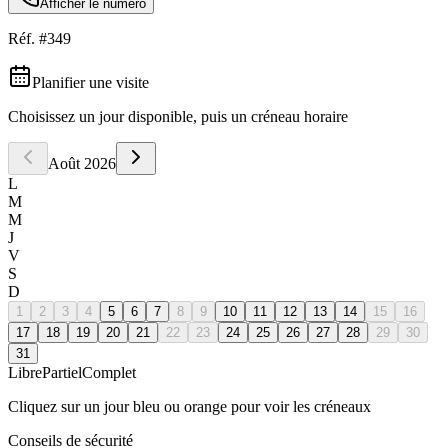
Afficher le numéro
Réf. #
349
Planifier une visite
Choisissez un jour disponible, puis un créneau horaire
Août
2026
L
M
M
J
V
S
D
1
2
3
4
5
6
7
8
9
10
11
12
13
14
15
16
17
18
19
20
21
22
23
24
25
26
27
28
29
30
31
Libre
Partiel
Complet
Cliquez sur un jour bleu ou orange pour voir les créneaux
Conseils de sécurité