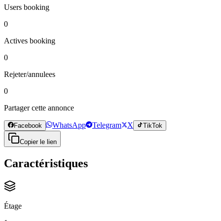
Users booking
0
Actives booking
0
Rejeter/annulees
0
Partager cette annonce
WhatsApp
Telegram
X
Facebook
TikTok
Copier le lien
Caractéristiques
Étage