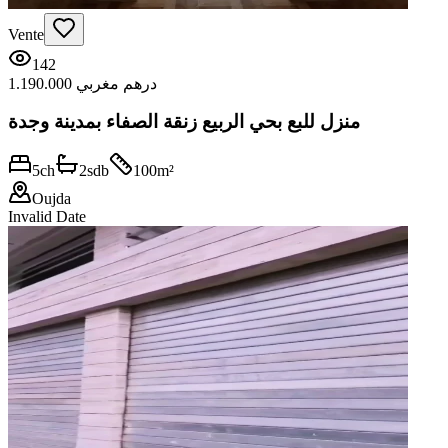
Vente
142
1.190.000 درهم مغربي
منزل للبع بحي الربيع زنقة الصفاء بمدينة وجدة
5
ch
2
sdb
100
m²
Oujda
Invalid Date