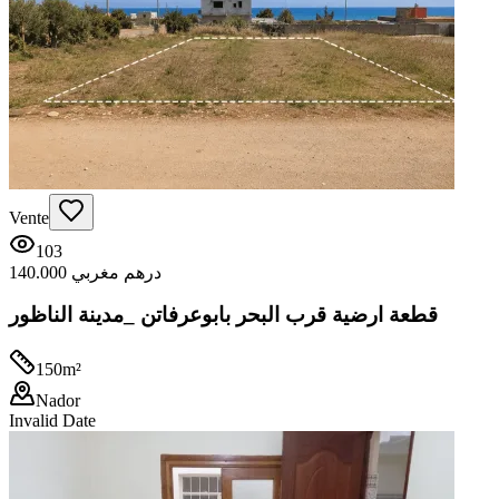
Vente
103
140.000 درهم مغربي
قطعة ارضية قرب البحر بابوعرفاتن _مدينة الناظور
150
m²
Nador
Invalid Date