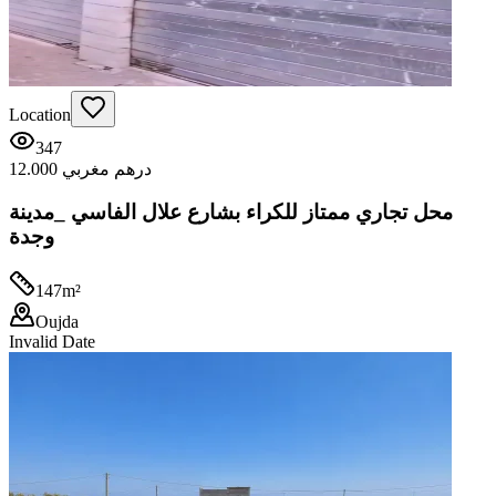
Location
347
12.000 درهم مغربي
محل تجاري ممتاز للكراء بشارع علال الفاسي _مدينة
وجدة
147
m²
Oujda
Invalid Date