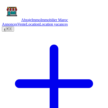
Abraje
Immo
Immobilier Maroc
Annonces
Vente
Location
Location vacances
ع
🇲🇦