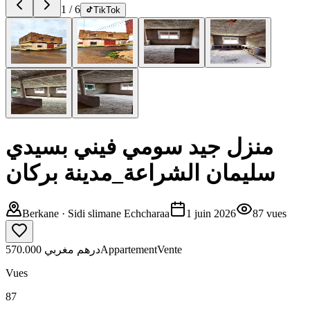
1
/
6
TikTok
منزل جيد سومي فيني بسيدي
سليمان الشراعة_مدينة بركان
Berkane
· Sidi slimane Echcharaa
1 juin 2026
87
vues
570.000 درهم مغربي
Appartement
Vente
Vues
87