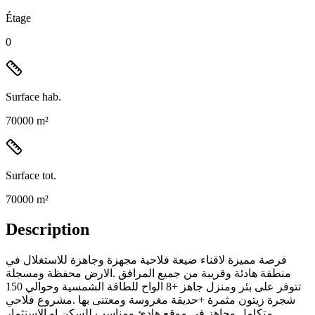
Étage
0
Surface hab.
70000 m²
Surface tot.
70000 m²
Description
فرصة مميزة لاقناء ضيعة فلاحية مجهزة وجاهزة للاستغلال في
منطقة هادئة وقريبة من جميع المرافق .الارض محفظة ومسجلة
تتوفر على بئر ومنزل جاهز +8 الواح للطاقة الشمسية وحوالي 150
شجرة زيتون مثمرة +حديقة مغروسة ومعتنى بها .مشروع فلاحي
متكامل وجاهز في موقع هادئ ومناسب للسكن او الاستثمار