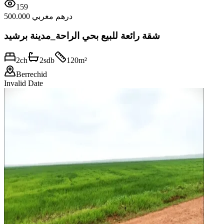
159
500.000 درهم مغربي
شقة رائعة للبيع بحي الراحة_مدينة برشيد
2
ch
2
sdb
120
m²
Berrechid
Invalid Date