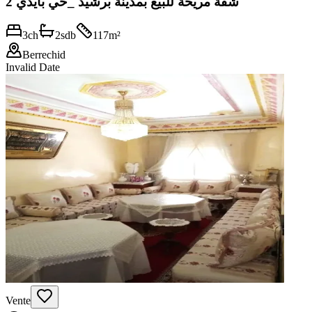
شقة مريحة للبيع بمدينة برشيد _حي بايدي 2
3
ch
2
sdb
117
m²
Berrechid
Invalid Date
Vente