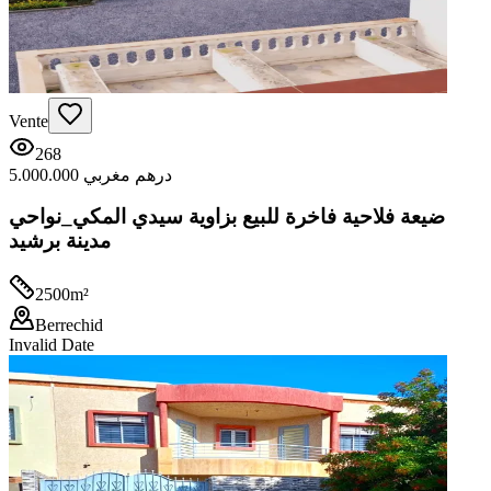
Vente
268
5.000.000 درهم مغربي
ضيعة فلاحية فاخرة للبيع بزاوية سيدي المكي_نواحي
مدينة برشيد
2500
m²
Berrechid
Invalid Date