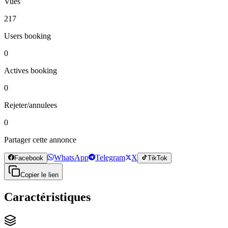
Vues
217
Users booking
0
Actives booking
0
Rejeter/annulees
0
Partager cette annonce
WhatsApp
Telegram
X
Facebook
TikTok
Copier le lien
Caractéristiques