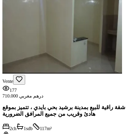
Vente
177
710.000 درهم مغربي
شقة راقية للبيع بمدينة برشيد بحي بايدي ، تتميز بموقع
هادئ وقريب من جميع المرافق الضرورية
2
ch
1
sdb
117
m²