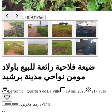
1
/
8
TikTok
ضيعة فلاحية رائعة للبيع باولاد
مومن نواحي مدينة برشيد
Berrechid
· Quartiers de La Ville
19 mai 2026
217
vues
1
1.800.000 درهم مغربي
Vente