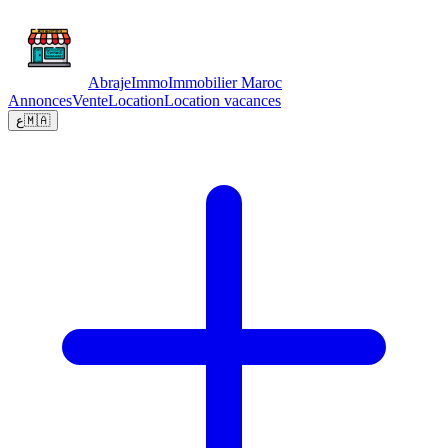
Abraje
Immo
Immobilier Maroc
Annonces
Vente
Location
Location vacances
ع
🇲🇦