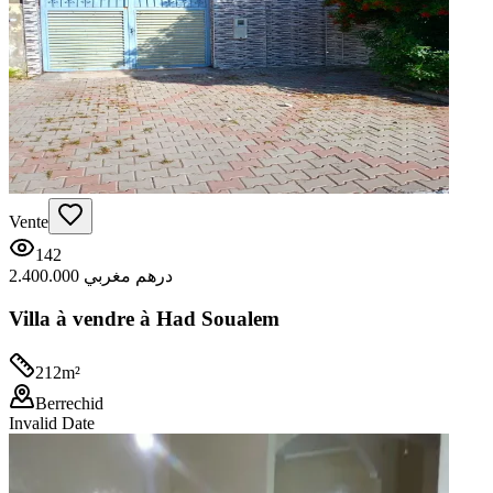
Vente
142
2.400.000 درهم مغربي
Villa à vendre à Had Soualem
212
m²
Berrechid
Invalid Date