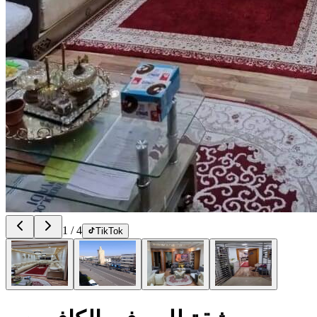
1
/
4
TikTok