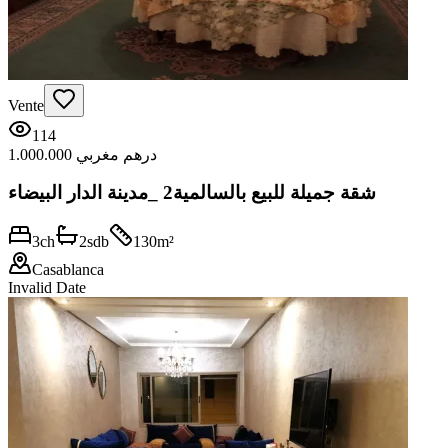
Vente
114
1.000.000 درهم مغربي
شقة جميلة للبيع بالسالمية2 _مدينة الدار البيضاء
3
ch
2
sdb
130
m²
Casablanca
Invalid Date