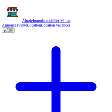
Abraje
Immo
Immobilier Maroc
Annonces
Vente
Location
Location vacances
ع
🇲🇦