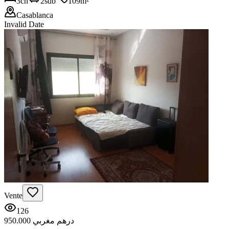
3
ch
2
sdb
109
m²
Casablanca
Invalid Date
Vente
126
950.000 درهم مغربي