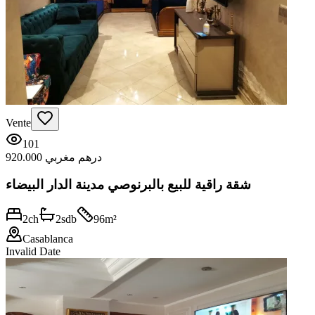
Vente
101
920.000 درهم مغربي
شقة راقية للبيع بالبرنوصي مدينة الدار البيضاء
2
ch
2
sdb
96
m²
Casablanca
Invalid Date