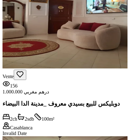
Vente
156
1.000.000 درهم مغربي
دوبليكس للبيع بسيدي معروف _مدينة الدا البيضاء
2
ch
2
sdb
100
m²
Casablanca
Invalid Date