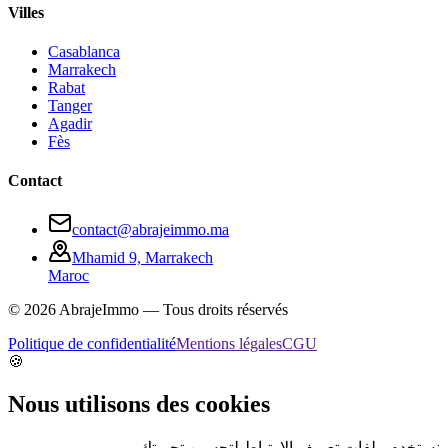
Villes
Casablanca
Marrakech
Rabat
Tanger
Agadir
Fès
Contact
contact@abrajeimmo.ma
Mhamid 9, Marrakech
Maroc
©
2026
AbrajeImmo — Tous droits réservés
Politique de confidentialité
Mentions légales
CGU
🍪
Nous utilisons des cookies
نستخدم ملفات تعريف الارتباط لتحسين تجربتك