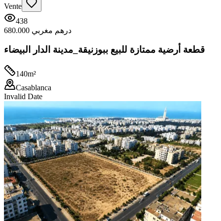
Vente
438
680.000 درهم مغربي
قطعة أرضية ممتازة للبيع ببوزنيقة_مدينة الدار البيضاء
140
m²
Casablanca
Invalid Date