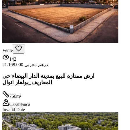
Vente
142
21.168.000 درهم مغربي
ارض ممتازة للبيع بمدينة الدار البيضاء حي
المعاريف_بولفار انوال
756
m²
Casablanca
Invalid Date