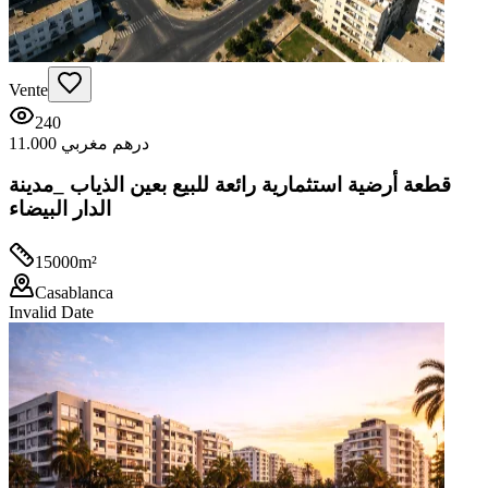
Vente
240
11.000 درهم مغربي
قطعة أرضية استثمارية رائعة للبيع بعين الذياب _مدينة
الدار البيضاء
15000
m²
Casablanca
Invalid Date