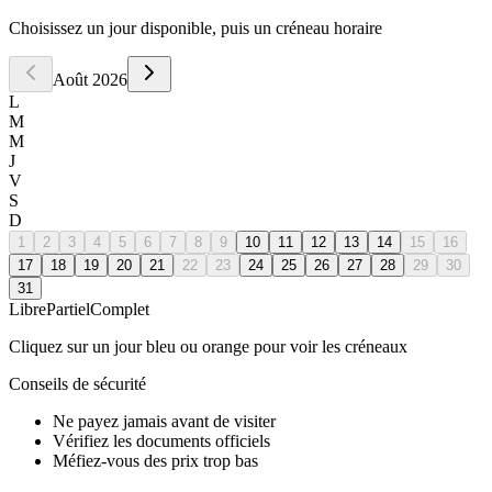
Choisissez un jour disponible, puis un créneau horaire
Août
2026
L
M
M
J
V
S
D
1
2
3
4
5
6
7
8
9
10
11
12
13
14
15
16
17
18
19
20
21
22
23
24
25
26
27
28
29
30
31
Libre
Partiel
Complet
Cliquez sur un jour bleu ou orange pour voir les créneaux
Conseils de sécurité
Ne payez jamais avant de visiter
Vérifiez les documents officiels
Méfiez-vous des prix trop bas