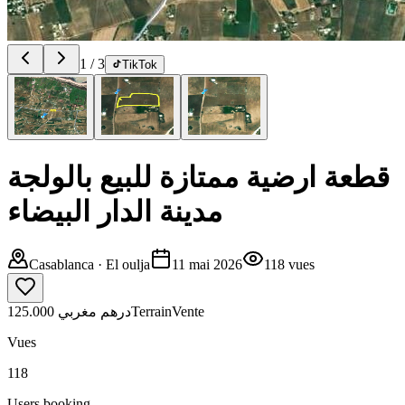
1
/
3
TikTok
قطعة ارضية ممتازة للبيع بالولجة
مدينة الدار البيضاء
Casablanca
· El oulja
11 mai 2026
118
vues
125.000 درهم مغربي
Terrain
Vente
Vues
118
Users booking