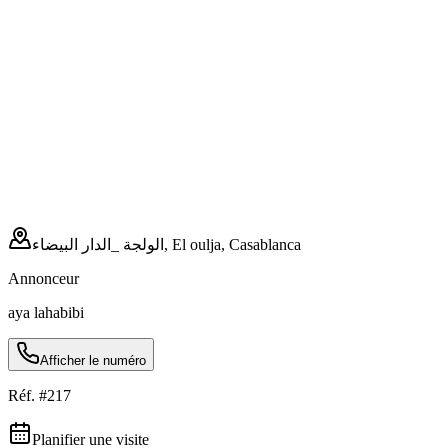
الولجة _الدار البيضاء, El oulja, Casablanca
Annonceur
aya lahabibi
Afficher le numéro
Réf. #
217
Planifier une visite