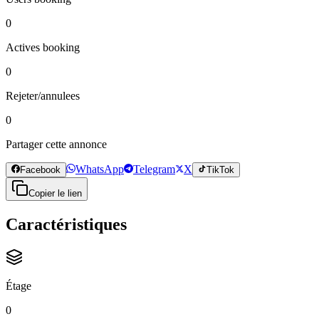
0
Actives booking
0
Rejeter/annulees
0
Partager cette annonce
WhatsApp
Telegram
X
Facebook
TikTok
Copier le lien
Caractéristiques
Étage
0