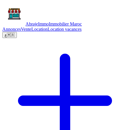
Abraje
Immo
Immobilier Maroc
Annonces
Vente
Location
Location vacances
ع
🇲🇦