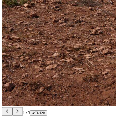
1
/
3
TikTok