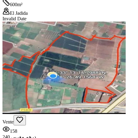
600
m²
El Jadida
Invalid Date
Vente
158
240 درهم مغربي