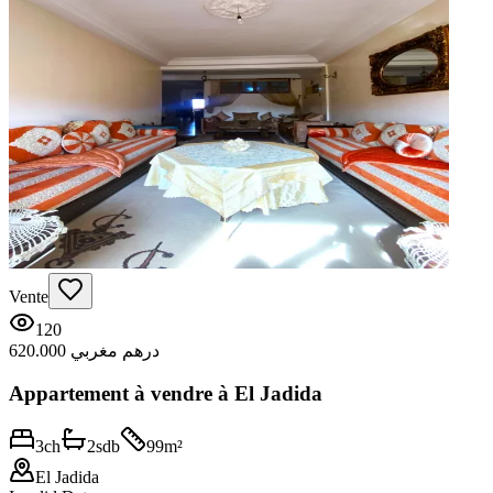
Vente
120
620.000 درهم مغربي
Appartement à vendre à El Jadida
3
ch
2
sdb
99
m²
El Jadida