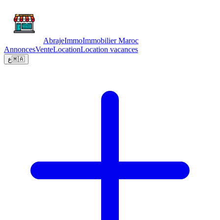
Abraje
Immo
Immobilier Maroc
Annonces
Vente
Location
Location vacances
ع
🇲🇦