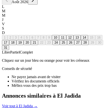
Août
2026
L
M
M
J
V
S
D
1
2
3
4
5
6
7
8
9
10
11
12
13
14
15
16
17
18
19
20
21
22
23
24
25
26
27
28
29
30
31
Libre
Partiel
Complet
Cliquez sur un jour bleu ou orange pour voir les créneaux
Conseils de sécurité
Ne payez jamais avant de visiter
Vérifiez les documents officiels
Méfiez-vous des prix trop bas
Annonces similaires à El Jadida
Voir tout à
El Jadida
→