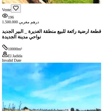
Vente
196
1.500.000 درهم مغربي
قطعة ارضية رائعة للبيع منطقة الغديرة _ البير الجديد
نواحي مدينة الجديدة
10000
m²
El Jadida
Invalid Date