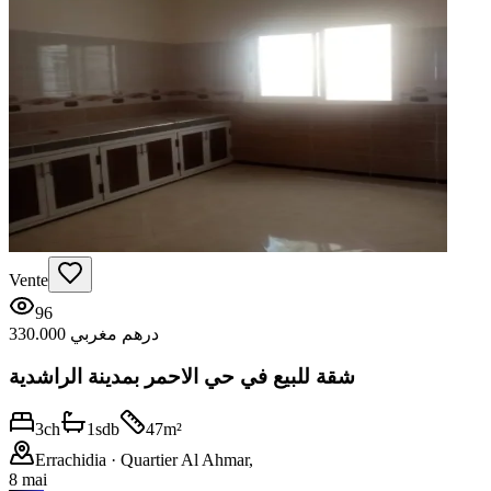
Vente
96
330.000 درهم مغربي
شقة للبيع في حي الاحمر بمدينة الراشدية
3
ch
1
sdb
47
m²
Errachidia
· Quartier Al Ahmar,
8 mai