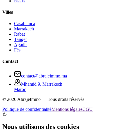
Riads
Villes
Casablanca
Marrakech
Rabat
Tanger
Agadir
Fès
Contact
contact@abrajeimmo.ma
Mhamid 9, Marrakech
Maroc
©
2026
AbrajeImmo — Tous droits réservés
Politique de confidentialité
Mentions légales
CGU
🍪
Nous utilisons des cookies