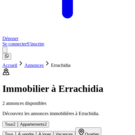
Déposer
Se connecter
S'inscrire
Accueil
Annonces
Errachidia
Immobilier à
Errachidia
2
annonce
s
disponible
s
Découvrez les annonces immobilières à Errachidia.
Tous
2
Appartements
2
Tous
À vendre
À louer
Vacances
Quartier