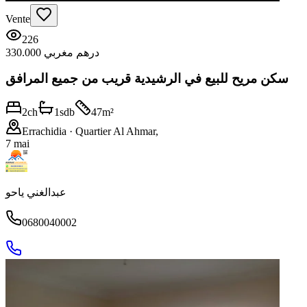
Vente
226
330.000 درهم مغربي
سكن مريح للبيع في الرشيدية قريب من جميع المرافق
2
ch
1
sdb
47
m²
Errachidia
· Quartier Al Ahmar,
7 mai
عبدالغني ياحو
0680040002