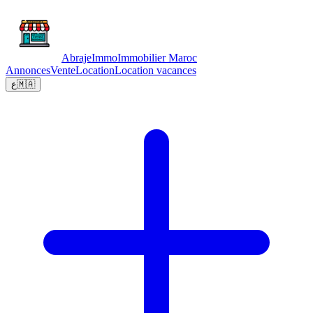
Abraje
Immo
Immobilier Maroc
Annonces
Vente
Location
Location vacances
ع
🇲🇦