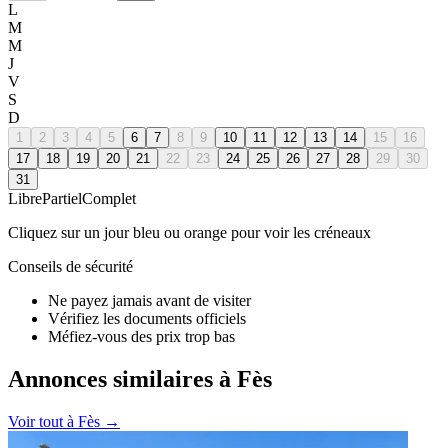
L
M
M
J
V
S
D
1
2
3
4
5
6
7
8
9
10
11
12
13
14
15
16
17
18
19
20
21
22
23
24
25
26
27
28
29
30
31
Libre
Partiel
Complet
Cliquez sur un jour bleu ou orange pour voir les créneaux
Conseils de sécurité
Ne payez jamais avant de visiter
Vérifiez les documents officiels
Méfiez-vous des prix trop bas
Annonces similaires à Fès
Voir tout à
Fès
→