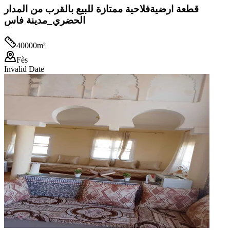
قطعة ارضيةفلاحية ممتازة للبيع بالقرب من المدار
الحضري_مدينة فاس
40000
m²
Fès
Invalid Date