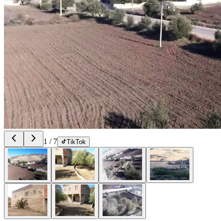
1
/
7
TikTok