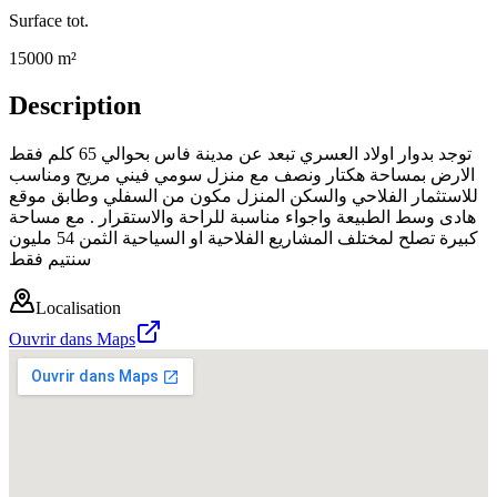
Surface tot.
15000 m²
Description
توجد بدوار اولاد العسري تبعد عن مدينة فاس بحوالي 65 كلم فقط
الارض بمساحة هكتار ونصف مع منزل سومي فيني مريح ومناسب
للاستثمار الفلاحي والسكن المنزل مكون من السفلي وطابق موقع
هادى وسط الطبيعة واجواء مناسبة للراحة والاستقرار . مع مساحة
كبيرة تصلح لمختلف المشاريع الفلاحية او السياحية الثمن 54 مليون
سنتيم فقط
Localisation
Ouvrir dans Maps