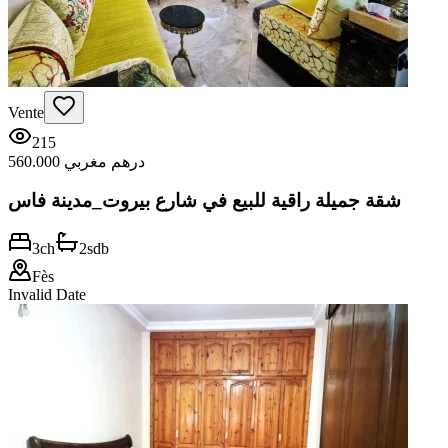
Vente
215
560.000 درهم مغربي
شقة جميلة راقية للبيع في شارع بيروت_مدينة فاس
3
ch
2
sdb
Fès
Invalid Date