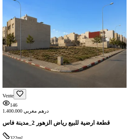
Vente
146
1.400.000 درهم مغربي
قطعة ارضية للبيع رياض الزهور 2_مدينة فاس
322
m²