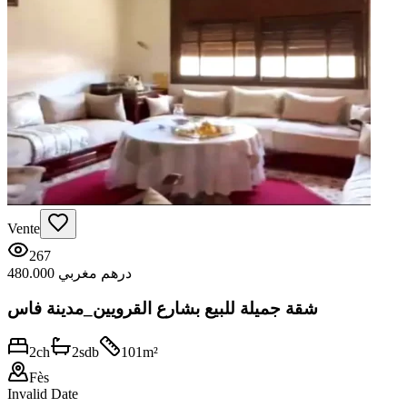
Vente
267
480.000 درهم مغربي
شقة جميلة للبيع بشارع القرويين_مدينة فاس
2
ch
2
sdb
101
m²
Fès
Invalid Date