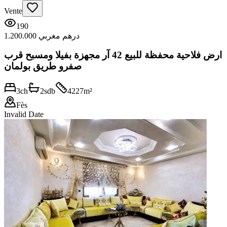
Vente
190
1.200.000 درهم مغربي
ارض فلاحية محفظة للبيع 42 آر مجهزة بفيلا ومسبح قرب
صفرو طريق بولمان
3
ch
2
sdb
4227
m²
Fès
Invalid Date