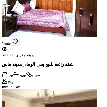
Vente
255
500.000 درهم مغربي
شقة رائعة للبيع بحي الوفاء_مدينة فاس
3
ch
2
sdb
101
m²
Fès
Invalid Date