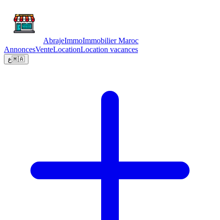
Abraje
Immo
Immobilier Maroc
Annonces
Vente
Location
Location vacances
ع
🇲🇦