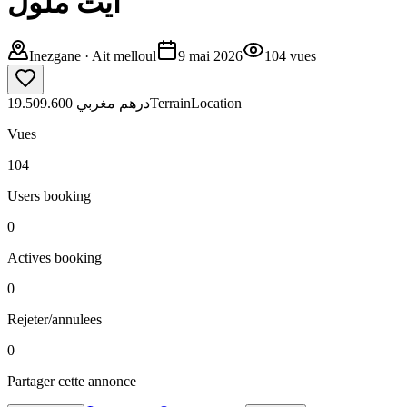
ايت ملول
Inezgane
· Ait melloul
9 mai 2026
104
vues
19.509.600 درهم مغربي
Terrain
Location
Vues
104
Users booking
0
Actives booking
0
Rejeter/annulees
0
Partager cette annonce