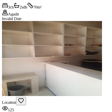
3
ch
2
sdb
70
m²
Agadir
Invalid Date
Location
125