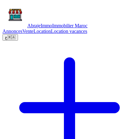
Abraje
Immo
Immobilier Maroc
Annonces
Vente
Location
Location vacances
ع
🇲🇦