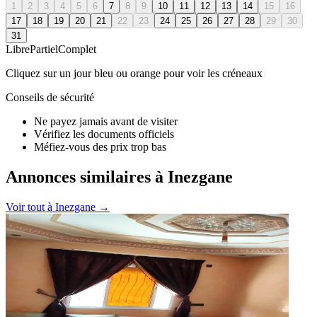
1
2
3
4
5
6
7
8
9
10
11
12
13
14
15
16
17
18
19
20
21
22
23
24
25
26
27
28
29
30
31
Libre
Partiel
Complet
Cliquez sur un jour bleu ou orange pour voir les créneaux
Conseils de sécurité
Ne payez jamais avant de visiter
Vérifiez les documents officiels
Méfiez-vous des prix trop bas
Annonces similaires à Inezgane
Voir tout à
Inezgane
→