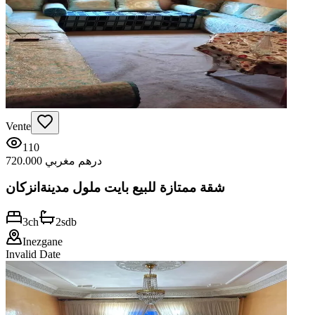
Vente
110
720.000 درهم مغربي
شقة ممتازة للبيع بايت ملول مدينةانزكان
3
ch
2
sdb
Inezgane
Invalid Date