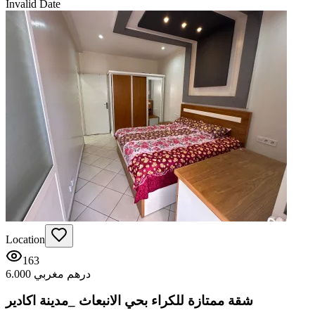
Invalid Date
Location
163
6.000 درهم مغربي
شقة ممتازة للكراء بحي الانبعاث _مدينة اكادير