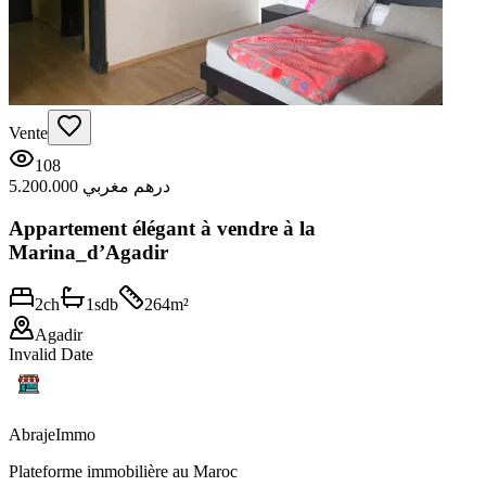
Vente
108
5.200.000 درهم مغربي
Appartement élégant à vendre à la
Marina_d’Agadir
2
ch
1
sdb
264
m²
Agadir
Invalid Date
Abraje
Immo
Plateforme immobilière au Maroc