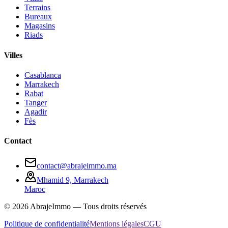
Terrains
Bureaux
Magasins
Riads
Villes
Casablanca
Marrakech
Rabat
Tanger
Agadir
Fès
Contact
contact@abrajeimmo.ma
Mhamid 9, Marrakech
Maroc
©
2026
AbrajeImmo — Tous droits réservés
Politique de confidentialité
Mentions légales
CGU