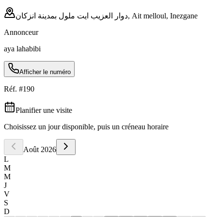
دوار العزيب ايت ملول بمدينة انزكان, Ait melloul, Inezgane
Annonceur
aya lahabibi
Afficher le numéro
Réf. #
190
Planifier une visite
Choisissez un jour disponible, puis un créneau horaire
Août
2026
L
M
M
J
V
S
D