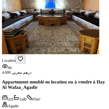
Location
96
4.000 درهم مغربي
Appartement meublé en location ou à vendre à Hay
Al Wafaa_Agadir
2
ch
1
sdb
65
m²
Agadir