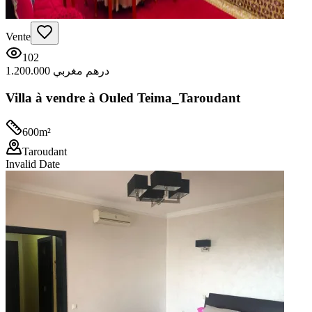
Vente
102
1.200.000 درهم مغربي
Villa à vendre à Ouled Teima_Taroudant
600
m²
Taroudant
Invalid Date