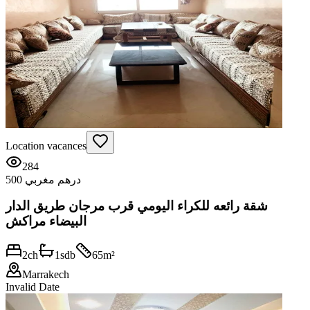
Location vacances
284
500 درهم مغربي
شقة رائعه للكراء اليومي قرب مرجان طريق الدار
البيضاء مراكش
2
ch
1
sdb
65
m²
Marrakech
Invalid Date