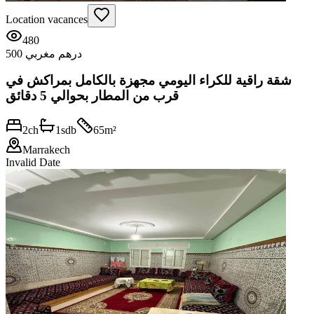
Location vacances
480
500 درهم مغربي
شقة راقية للكراء اليومي مجهزة بالكامل بمراكش في
قرب من المطار بحوالي 5 دقائق
2
ch
1
sdb
65
m²
Marrakech
Invalid Date