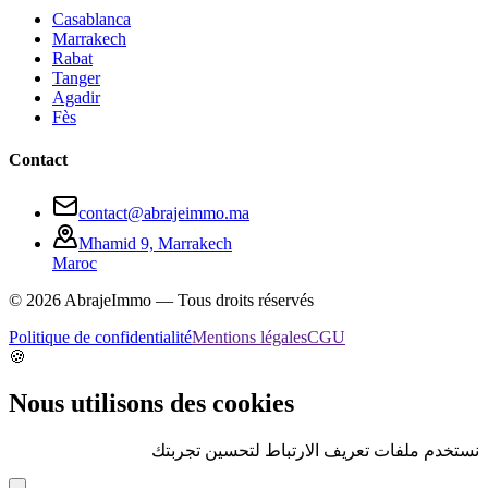
Casablanca
Marrakech
Rabat
Tanger
Agadir
Fès
Contact
contact@abrajeimmo.ma
Mhamid 9, Marrakech
Maroc
©
2026
AbrajeImmo — Tous droits réservés
Politique de confidentialité
Mentions légales
CGU
🍪
Nous utilisons des cookies
نستخدم ملفات تعريف الارتباط لتحسين تجربتك