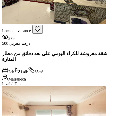
Location vacances
279
500 درهم مغربي
شقة مفروشة للكراء اليومي على بعد دقائق من مطار
المنارة
2
ch
1
sdb
65
m²
Marrakech
Invalid Date