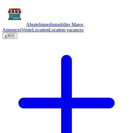
Abraje
Immo
Immobilier Maroc
Annonces
Vente
Location
Location vacances
ع
🇲🇦