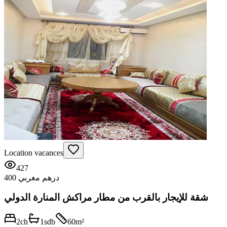
Location vacances
427
400 درهم مغربي
شقة للإيجار بالقرب من مطار مراكش المنارة الدولي
2
ch
1
sdb
60
m²