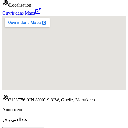
Localisation
Ouvrir dans Maps
31°37'56.0"N 8°00'19.8"W, Gueliz, Marrakech
Annonceur
عبدالغني ياحو