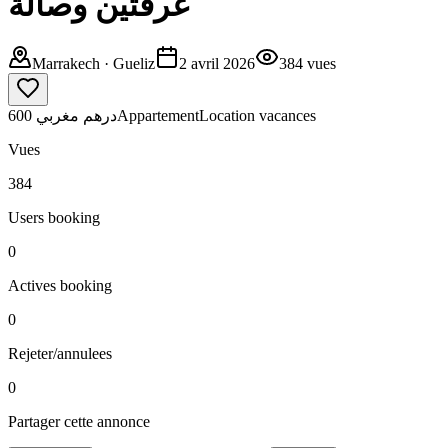
غرفتين وصالة
Marrakech
· Gueliz
2 avril 2026
384
vues
600 درهم مغربي
Appartement
Location vacances
Vues
384
Users booking
0
Actives booking
0
Rejeter/annulees
0
Partager cette annonce