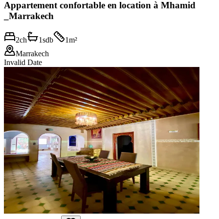
Appartement confortable en location à Mhamid
_Marrakech
2
ch
1
sdb
1
m²
Marrakech
Invalid Date