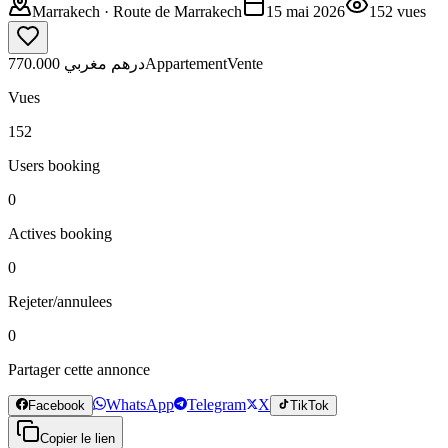
Marrakech
· Route de Marrakech
15 mai 2026
152
vues
770.000 درهم مغربي
Appartement
Vente
Vues
152
Users booking
0
Actives booking
0
Rejeter/annulees
0
Partager cette annonce
WhatsApp
Telegram
X
Facebook
TikTok
Copier le lien