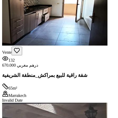
Vente
132
670.000 درهم مغربي
شقة راقية للبيع بمراكش_منطقة الشريفية
65
m²
Marrakech
Invalid Date