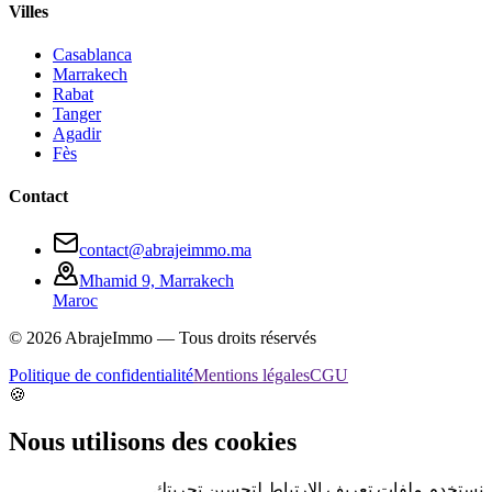
Villes
Casablanca
Marrakech
Rabat
Tanger
Agadir
Fès
Contact
contact@abrajeimmo.ma
Mhamid 9, Marrakech
Maroc
©
2026
AbrajeImmo — Tous droits réservés
Politique de confidentialité
Mentions légales
CGU
🍪
Nous utilisons des cookies
نستخدم ملفات تعريف الارتباط لتحسين تجربتك