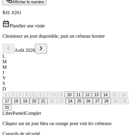
Afficher le numéro
Réf. #
261
Planifier une visite
Choisissez un jour disponible, puis un créneau horaire
Août
2026
L
M
M
J
V
S
D
1
2
3
4
5
6
7
8
9
10
11
12
13
14
15
16
17
18
19
20
21
22
23
24
25
26
27
28
29
30
31
Libre
Partiel
Complet
Cliquez sur un jour bleu ou orange pour voir les créneaux
Conseils de sécurité