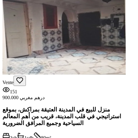
Vente
151
900.000 درهم مغربي
منزل للبيع في المدينة العتيقة بمراكش، بموقع
استراتيجي في قلب المدينة، قريب من أهم المعالم
السياحية وجميع المرافق الضرورية
3
ch
1
sdb
80
m²