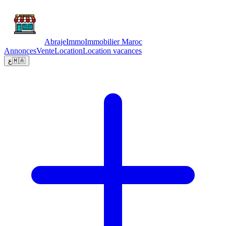
Abraje
Immo
Immobilier Maroc
Annonces
Vente
Location
Location vacances
ع
🇲🇦