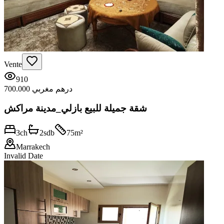
Vente
910
700.000 درهم مغربي
شقة جميلة للبيع بازلي_مدينة مراكش
3
ch
2
sdb
75
m²
Marrakech
Invalid Date