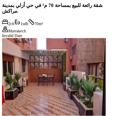
شقة رائعة للبيع بمساحة 70 م² في حي أزلي بمدينة
مراكش.
2
ch
1
sdb
70
m²
Marrakech
Invalid Date