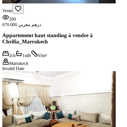
Vente
209
670.000 درهم مغربي
Appartement haut standing à vendre à
Chrifia_Marrakech
2
ch
1
sdb
65
m²
Marrakech
Invalid Date