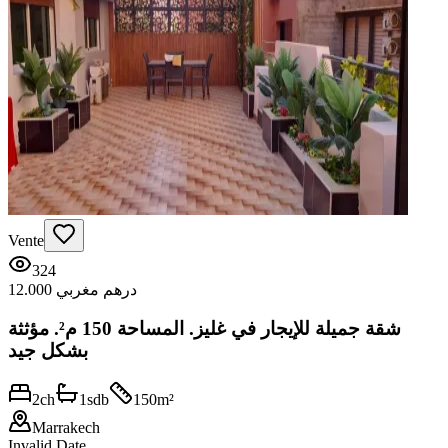
Vente
324
12.000 درهم مغربي
شقة جميلة للإيجار في غليز. المساحة 150 م². مؤثثة
بشكل جيد
2
ch
1
sdb
150
m²
Marrakech
Invalid Date