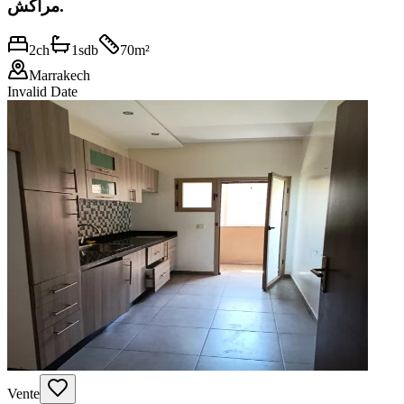
مراكش.
2
ch
1
sdb
70
m²
Marrakech
Invalid Date
Vente