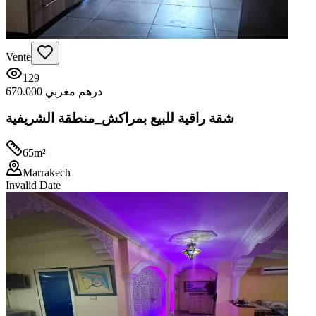
Vente
129
670.000 درهم مغربي
شقة راقية للبيع بمراكش_منطقة الشريفية
65
m²
Marrakech
Invalid Date