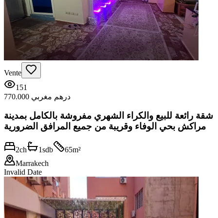
Vente
151
770.000 درهم مغربي
شقة رائعة للبيع والكراء الشهري مفروشة بالكامل بمدينة
مراكش بحي الوفاء وقريبة من جميع المرافق الضرورية
2
ch
1
sdb
65
m²
Marrakech
Invalid Date