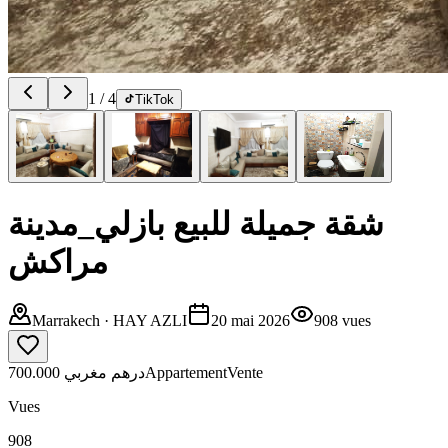
1
/
4
TikTok
شقة جميلة للبيع بازلي_مدينة
مراكش
Marrakech
· HAY AZLI
20 mai 2026
908
vues
700.000 درهم مغربي
Appartement
Vente
Vues
908