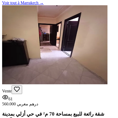
Voir tout à
Marrakech
→
Vente
61
560.000 درهم مغربي
شقة رائعة للبيع بمساحة 70 م² في حي أزلي بمدينة