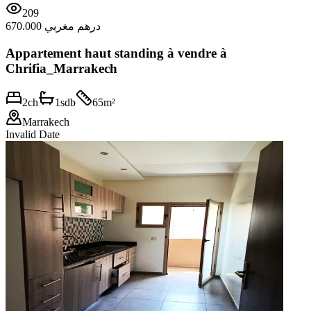
209
670.000 درهم مغربي
Appartement haut standing à vendre à
Chrifia_Marrakech
2
ch
1
sdb
65
m²
Marrakech
Invalid Date