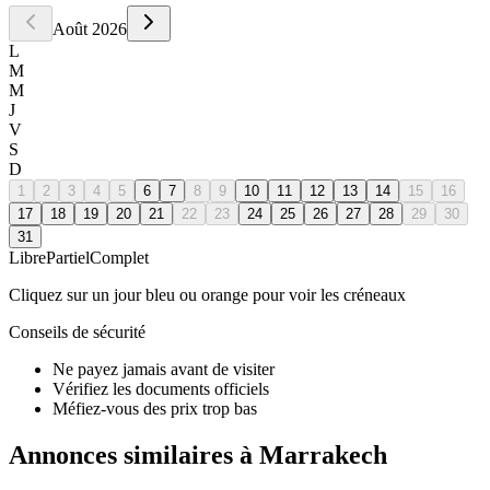
Août
2026
L
M
M
J
V
S
D
1
2
3
4
5
6
7
8
9
10
11
12
13
14
15
16
17
18
19
20
21
22
23
24
25
26
27
28
29
30
31
Libre
Partiel
Complet
Cliquez sur un jour bleu ou orange pour voir les créneaux
Conseils de sécurité
Ne payez jamais avant de visiter
Vérifiez les documents officiels
Méfiez-vous des prix trop bas
Annonces similaires à Marrakech