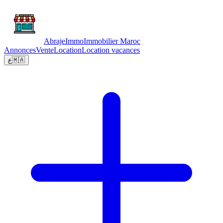
Abraje
Immo
Immobilier Maroc
Annonces
Vente
Location
Location vacances
ع
🇲🇦