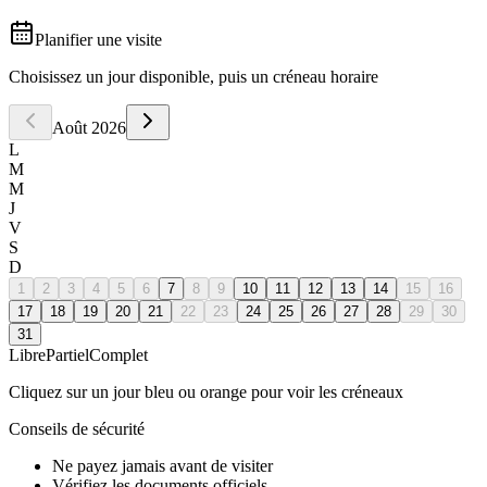
Planifier une visite
Choisissez un jour disponible, puis un créneau horaire
Août
2026
L
M
M
J
V
S
D
1
2
3
4
5
6
7
8
9
10
11
12
13
14
15
16
17
18
19
20
21
22
23
24
25
26
27
28
29
30
31
Libre
Partiel
Complet
Cliquez sur un jour bleu ou orange pour voir les créneaux
Conseils de sécurité
Ne payez jamais avant de visiter
Vérifiez les documents officiels