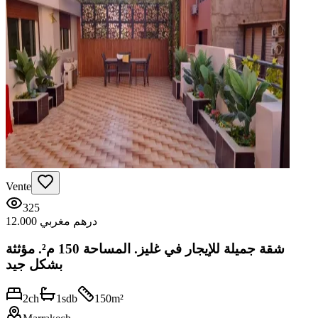
Vente
325
12.000 درهم مغربي
شقة جميلة للإيجار في غليز. المساحة 150 م². مؤثثة
بشكل جيد
2
ch
1
sdb
150
m²