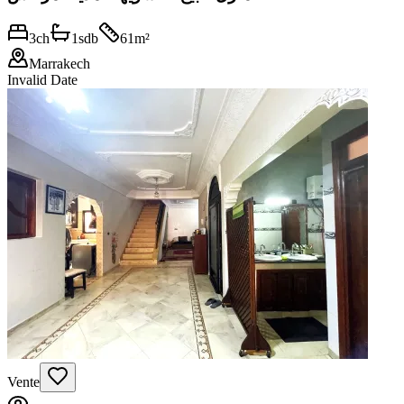
3
ch
1
sdb
61
m²
Marrakech
Invalid Date
Vente