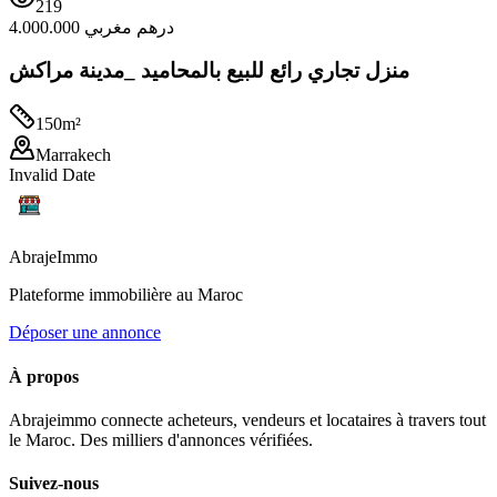
219
4.000.000 درهم مغربي
منزل تجاري رائع للبيع بالمحاميد _مدينة مراكش
150
m²
Marrakech
Invalid Date
Abraje
Immo
Plateforme immobilière au Maroc
Déposer une annonce
À propos
Abrajeimmo connecte acheteurs, vendeurs et locataires à travers tout
le Maroc. Des milliers d'annonces vérifiées.
Suivez-nous