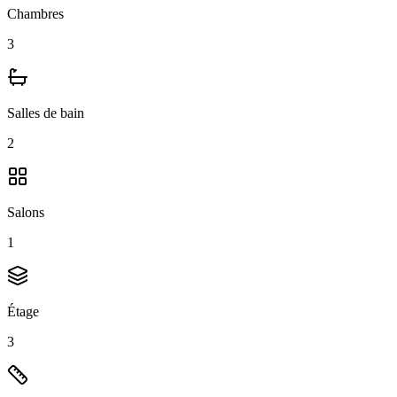
Chambres
3
Salles de bain
2
Salons
1
Étage
3