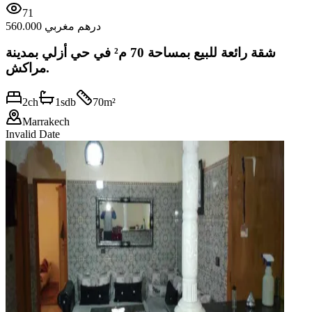
71
560.000 درهم مغربي
شقة رائعة للبيع بمساحة 70 م² في حي أزلي بمدينة
مراكش.
2
ch
1
sdb
70
m²
Marrakech
Invalid Date