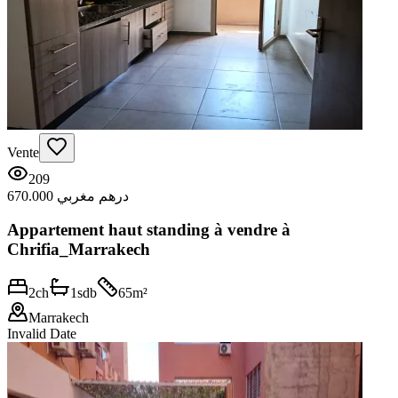
Vente
209
670.000 درهم مغربي
Appartement haut standing à vendre à
Chrifia_Marrakech
2
ch
1
sdb
65
m²
Marrakech
Invalid Date