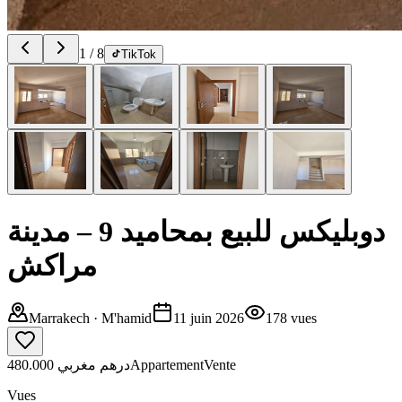
1
/
8
TikTok
دوبليكس للبيع بمحاميد 9 – مدينة
مراكش
Marrakech
· M'hamid
11 juin 2026
178
vues
480.000 درهم مغربي
Appartement
Vente
Vues