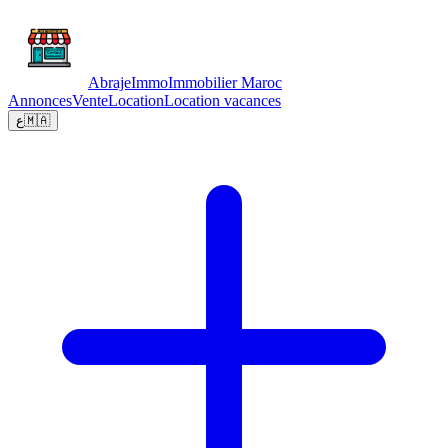
Abraje
Immo
Immobilier Maroc
Annonces
Vente
Location
Location vacances
ع
🇲🇦