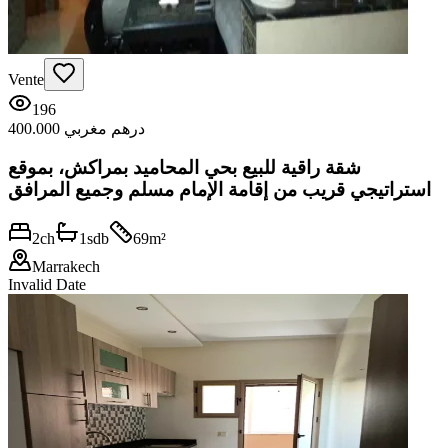
Vente
196
400.000 درهم مغربي
شقة راقية للبيع بحي المحاميد بمراكش، بموقع
استراتيجي قريب من إقامة الإمام مسلم وجميع المرافق
2
ch
1
sdb
69
m²
Marrakech
Invalid Date