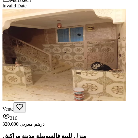
Marrakech
Invalid Date
Vente
216
320.000 درهم مغربي
منزل للبيع فالسويهلة مدينة مراكش