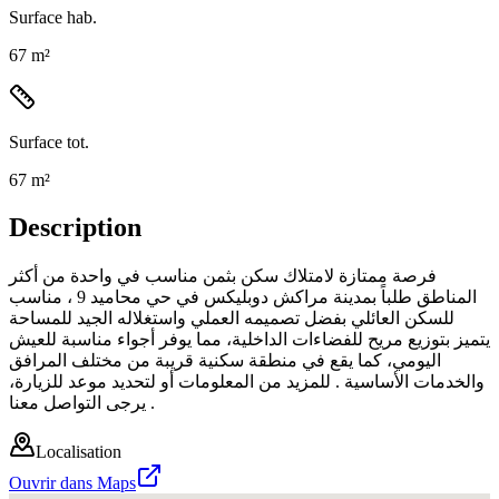
Surface hab.
67 m²
Surface tot.
67 m²
Description
فرصة ممتازة لامتلاك سكن بثمن مناسب في واحدة من أكثر
المناطق طلباً بمدينة مراكش دوبليكس في حي محاميد 9 ، مناسب
للسكن العائلي بفضل تصميمه العملي واستغلاله الجيد للمساحة
يتميز بتوزيع مريح للفضاءات الداخلية، مما يوفر أجواء مناسبة للعيش
اليومي، كما يقع في منطقة سكنية قريبة من مختلف المرافق
والخدمات الأساسية . للمزيد من المعلومات أو لتحديد موعد للزيارة،
يرجى التواصل معنا .
Localisation
Ouvrir dans Maps