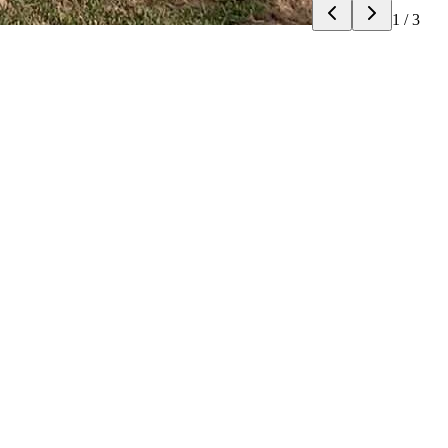
1
/
3