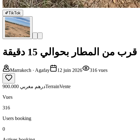
TikTok
 من المطار بحوالي 15 دقيقة
Marrakech
· Agafay
12 juin 2026
316
vues
900.000 درهم مغربي
Terrain
Vente
Vues
316
Users booking
0
Actives booking