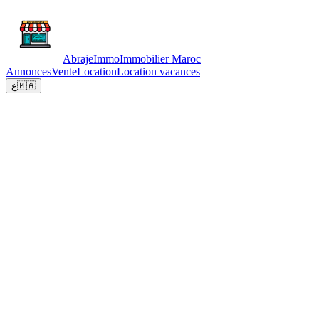
Abraje
Immo
Immobilier Maroc
Annonces
Vente
Location
Location vacances
ع
🇲🇦