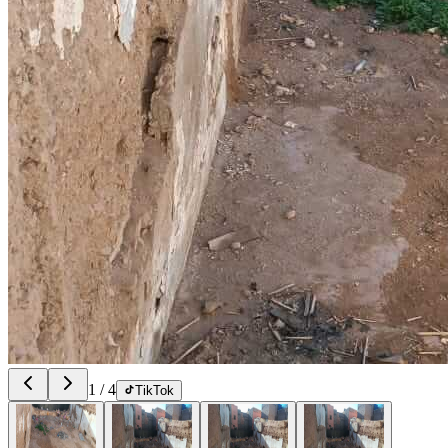
1
/
4
TikTok