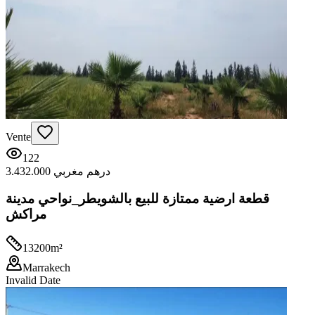
Vente
122
3.432.000 درهم مغربي
قطعة ارضية ممتازة للبيع بالشويطر_نواحي مدينة
مراكش
13200
m²
Marrakech
Invalid Date