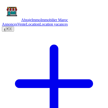
Abraje
Immo
Immobilier Maroc
Annonces
Vente
Location
Location vacances
ع
🇲🇦