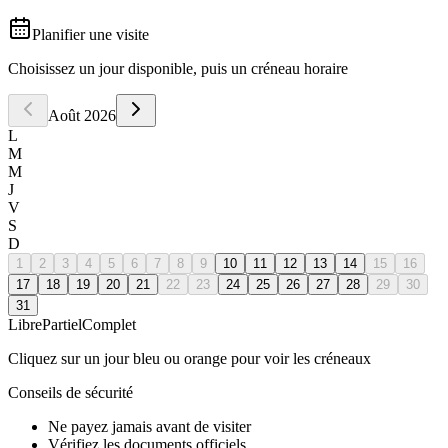
Planifier une visite
Choisissez un jour disponible, puis un créneau horaire
Août
2026
L
M
M
J
V
S
D
1
2
3
4
5
6
7
8
9
10
11
12
13
14
15
16
17
18
19
20
21
22
23
24
25
26
27
28
29
30
31
Libre
Partiel
Complet
Cliquez sur un jour bleu ou orange pour voir les créneaux
Conseils de sécurité
Ne payez jamais avant de visiter
Vérifiez les documents officiels