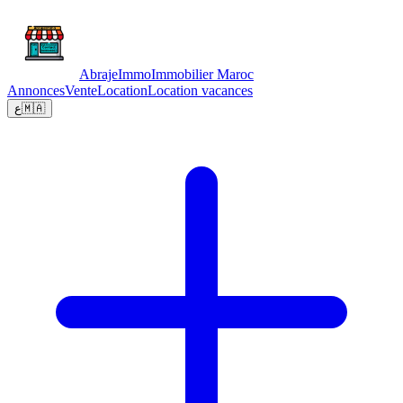
Abraje
Immo
Immobilier Maroc
Annonces
Vente
Location
Location vacances
ع
🇲🇦