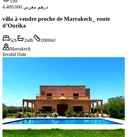
199
4.400.000 درهم مغربي
villa à vendre proche de Marrakech_ route
d’Ourika
5
ch
2
sdb
2000
m²
Marrakech
Invalid Date