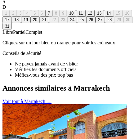
S
D
1
2
3
4
5
6
7
8
9
10
11
12
13
14
15
16
17
18
19
20
21
22
23
24
25
26
27
28
29
30
31
Libre
Partiel
Complet
Cliquez sur un jour bleu ou orange pour voir les créneaux
Conseils de sécurité
Ne payez jamais avant de visiter
Vérifiez les documents officiels
Méfiez-vous des prix trop bas
Annonces similaires à Marrakech
Voir tout à
Marrakech
→