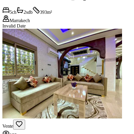
5
ch
2
sdb
393
m²
Marrakech
Invalid Date
Vente