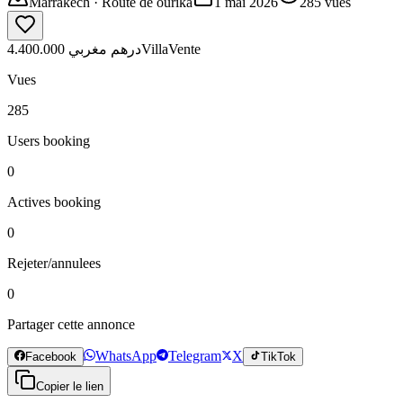
Marrakech
· Route de ourika
1 mai 2026
285
vues
4.400.000 درهم مغربي
Villa
Vente
Vues
285
Users booking
0
Actives booking
0
Rejeter/annulees
0
Partager cette annonce
WhatsApp
Telegram
X
Facebook
TikTok
Copier le lien