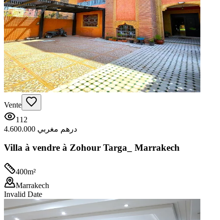
Vente
112
4.600.000 درهم مغربي
Villa à vendre à Zohour Targa_ Marrakech
400
m²
Marrakech
Invalid Date