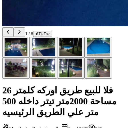
1
/
8
TikTok
فلا للبيع طريق اوركه كلمتر 26
مساحة 2000متر تيتر داخله 500
متر علي الطريق الرئيسيه