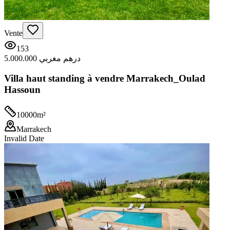
Vente
153
5.000.000 درهم مغربي
Villa haut standing à vendre Marrakech_Oulad
Hassoun
10000
m²
Marrakech
Invalid Date