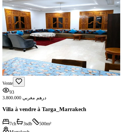
Vente
93
3.800.000 درهم مغربي
Villa à vendre à Targa_Marrakech
7
ch
3
sdb
500
m²
Marrakech