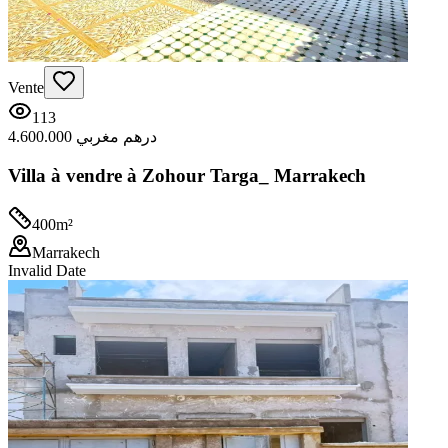
Vente
113
4.600.000 درهم مغربي
Villa à vendre à Zohour Targa_ Marrakech
400
m²
Marrakech
Invalid Date