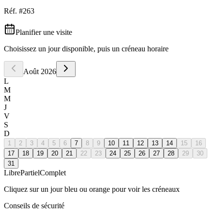
Réf. #
263
Planifier une visite
Choisissez un jour disponible, puis un créneau horaire
Août
2026
L
M
M
J
V
S
D
1
2
3
4
5
6
7
8
9
10
11
12
13
14
15
16
17
18
19
20
21
22
23
24
25
26
27
28
29
30
31
Libre
Partiel
Complet
Cliquez sur un jour bleu ou orange pour voir les créneaux
Conseils de sécurité