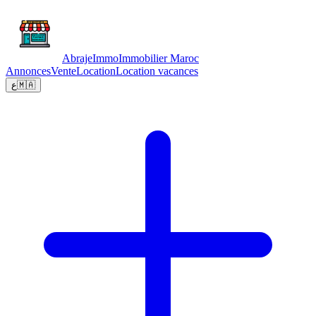
Abraje
Immo
Immobilier Maroc
Annonces
Vente
Location
Location vacances
ع
🇲🇦