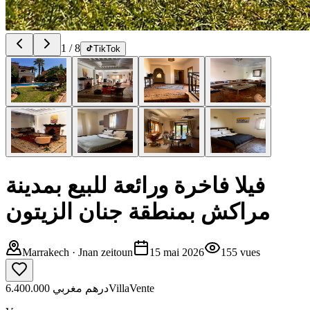
1
/
8
TikTok
فيلا فاخرة ورائعة للبيع بمدينة
مراكش بمنطقة جنان الزيتون
Marrakech
· Jnan zeitoun
15 mai 2026
155
vues
6.400.000 درهم مغربي
Villa
Vente