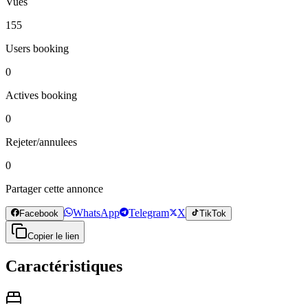
Vues
155
Users booking
0
Actives booking
0
Rejeter/annulees
0
Partager cette annonce
WhatsApp
Telegram
X
Facebook
TikTok
Copier le lien
Caractéristiques