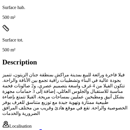
Surface hab.
500 m²
Surface tot.
500 m²
Description
فيلا فاخرة ورائعة للبيع بمدينة مراكش بمنطقة جنان الزيتون، تتميز
بجودة عالية في البناء وتشطيبات راقية تجمع بين الأناقة والراحة.
تتكون الفيلا من 4 غرف واسعة بتصميم عصري، و2 صالونات فخمة
مناسبة للاستقبال والجلوس العائلي، إضافة إلى 3 حمامات مجهزة
بشكل أنيق ومطبخين عمليين بمساحات مريحة. الفيلا تتمتع بإضاءة
طبيعية ممتازة وتهوية جيدة مع توزيع متناسق للغرف يوفر
الخصوصية والراحة. تقع في موقع هادئ وقريب من مختلف المرافق
الضرورية والخدمات
Localisation