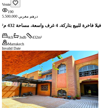
Vente
190
5.500.000 درهم مغربي
فيلا فاخرة للبيع بتاركة، 4 غرف واسعة، مساحة 432 م²
4
ch
3
sdb
432
m²
Marrakech
Invalid Date