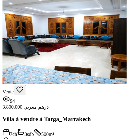
Vente
94
3.800.000 درهم مغربي
Villa à vendre à Targa_Marrakech
7
ch
3
sdb
500
m²