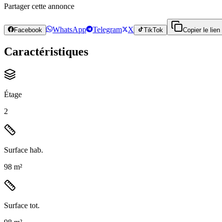
Partager cette annonce
WhatsApp
Telegram
X
Facebook
TikTok
Copier le lien
Caractéristiques
Étage
2
Surface hab.
98 m²
Surface tot.