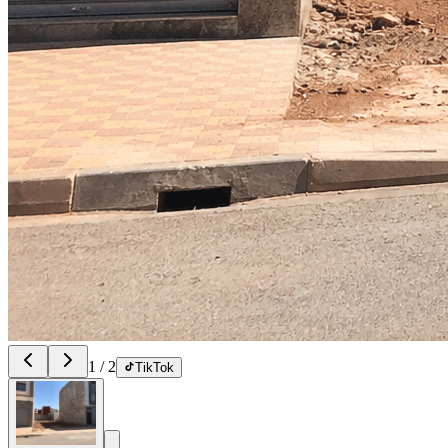
1
/
2
TikTok