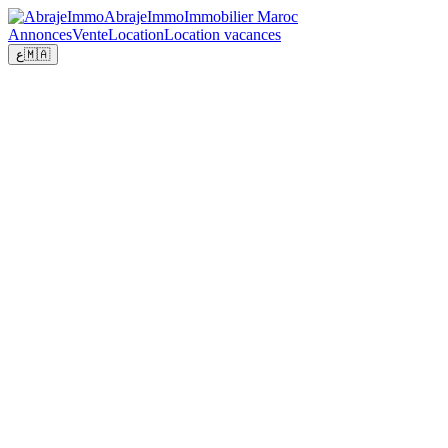
Abraje
Immo
Immobilier Maroc
Annonces
Vente
Location
Location vacances
ع
🇲🇦