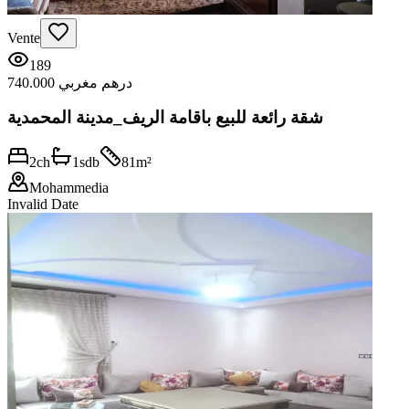
Vente
189
740.000 درهم مغربي
شقة رائعة للبيع باقامة الريف_مدينة المحمدية
2
ch
1
sdb
81
m²
Mohammedia
Invalid Date