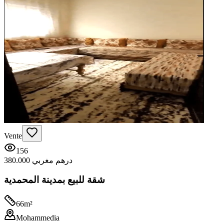
Vente
156
380.000 درهم مغربي
شقة للبيع بمدينة المحمدية
66
m²
Mohammedia