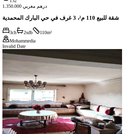
152
1.350.000 درهم مغربي
شقة للبيع 110 م²، 3 غرف في حي البارك المحمدية
3
ch
2
sdb
110
m²
Mohammedia
Invalid Date