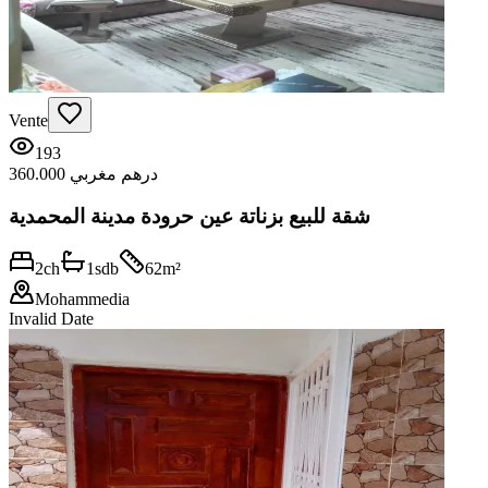
Vente
193
360.000 درهم مغربي
شقة للبيع بزناتة عين حرودة مدينة المحمدية
2
ch
1
sdb
62
m²
Mohammedia
Invalid Date