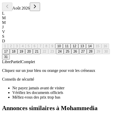
Août
2026
L
M
M
J
V
S
D
1
2
3
4
5
6
7
8
9
10
11
12
13
14
15
16
17
18
19
20
21
22
23
24
25
26
27
28
29
30
31
Libre
Partiel
Complet
Cliquez sur un jour bleu ou orange pour voir les créneaux
Conseils de sécurité
Ne payez jamais avant de visiter
Vérifiez les documents officiels
Méfiez-vous des prix trop bas
Annonces similaires à Mohammedia