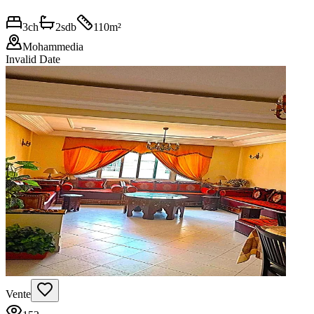
3
ch
2
sdb
110
m²
Mohammedia
Invalid Date
Vente