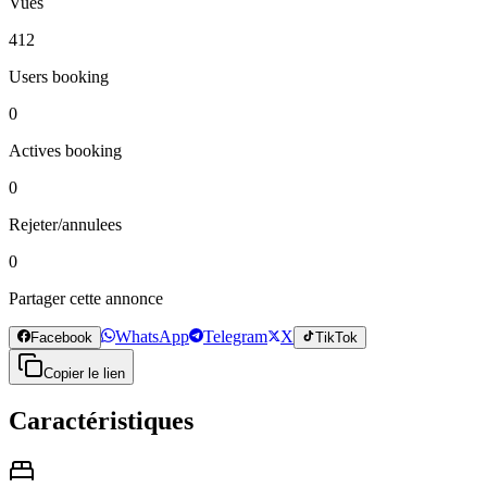
Vues
412
Users booking
0
Actives booking
0
Rejeter/annulees
0
Partager cette annonce
WhatsApp
Telegram
X
Facebook
TikTok
Copier le lien
Caractéristiques