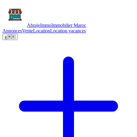
Abraje
Immo
Immobilier Maroc
Annonces
Vente
Location
Location vacances
ع
🇲🇦