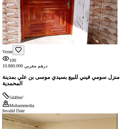
Vente
100
10.880.000 درهم مغربي
منزل سومي فيني للبيع بسيدي موسى بن علي بمدينة
المحمدية
5440
m²
Mohammedia
Invalid Date