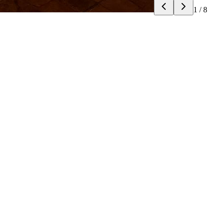
1
/
8