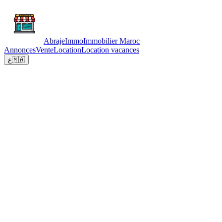
Abraje
Immo
Immobilier Maroc
Annonces
Vente
Location
Location vacances
ع
🇲🇦