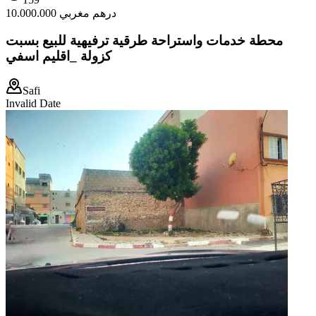
10.000.000 درهم مغربي
محطة خدمات واستراحة طرقية ترفيهية للبيع بسبت
كزولة _اقليم اسفي
Safi
Invalid Date