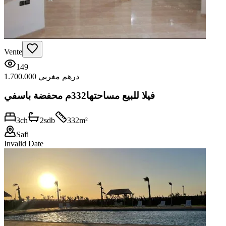
Vente
149
1.700.000 درهم مغربي
فيلا للبيع مساحتها332م محفضة باسفي
3
ch
2
sdb
332
m²
Safi
Invalid Date