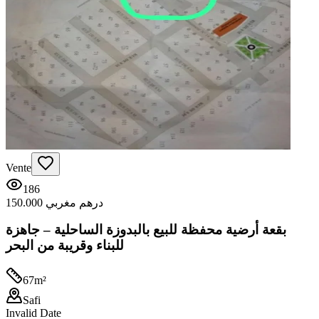
Vente
186
150.000 درهم مغربي
بقعة أرضية محفظة للبيع بالبدوزة الساحلية – جاهزة
للبناء وقريبة من البحر
67
m²
Safi
Invalid Date