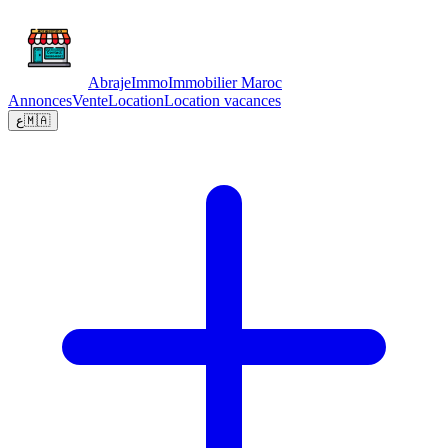
Abraje
Immo
Immobilier Maroc
Annonces
Vente
Location
Location vacances
ع
🇲🇦