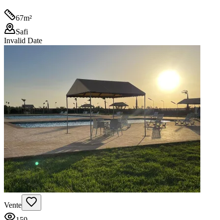
67
m²
Safi
Invalid Date
Vente
159