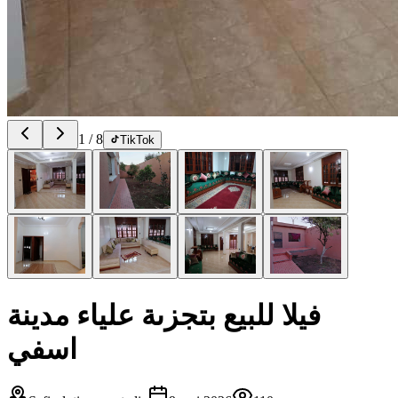
1
/
8
TikTok
فيلا للبيع بتجزىة علياء مدينة
اسفي