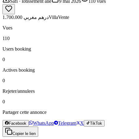
Safi
· lotissement alie
9 mai 2026
110
vues
1.700.000 درهم مغربي
Villa
Vente
Vues
110
Users booking
0
Actives booking
0
Rejeter/annulees
0
Partager cette annonce
WhatsApp
Telegram
X
Facebook
TikTok
Copier le lien