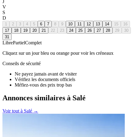
J
V
S
D
1
2
3
4
5
6
7
8
9
10
11
12
13
14
15
16
17
18
19
20
21
22
23
24
25
26
27
28
29
30
31
Libre
Partiel
Complet
Cliquez sur un jour bleu ou orange pour voir les créneaux
Conseils de sécurité
Ne payez jamais avant de visiter
Vérifiez les documents officiels
Méfiez-vous des prix trop bas
Annonces similaires à Salé
Voir tout à
Salé
→