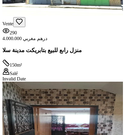
Vente
290
4.000.000 درهم مغربي
منزل راىع للبيع بتابريكت مدينة سلا
150
m²
Salé
Invalid Date