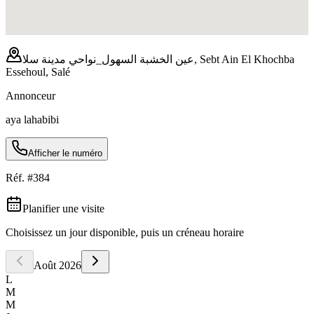
عين الخشبة السهول_نواحي مدينة سلا, Sebt Ain El Khochba
Essehoul, Salé
Annonceur
aya lahabibi
Afficher le numéro
Réf. #
384
Planifier une visite
Choisissez un jour disponible, puis un créneau horaire
Août
2026
L
M
M