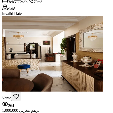
3
ch
2
sdb
70
m²
Salé
Invalid Date
Vente
264
1.000.000 درهم مغربي