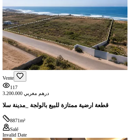
Vente
117
3.200.000 درهم مغربي
قطعة ارضية ممتازة للبيع بالولجة _مدينة سلا
8871
m²
Salé
Invalid Date