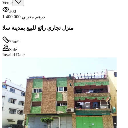
Vente
300
1.400.000 درهم مغربي
منزل تجاري رائع للبيع بمدينة سلا
75
m²
Salé
Invalid Date