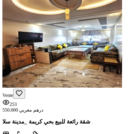
Vente
253
550.000 درهم مغربي
شقة رائعة للبيع بحي كريمة _مدينة سلا