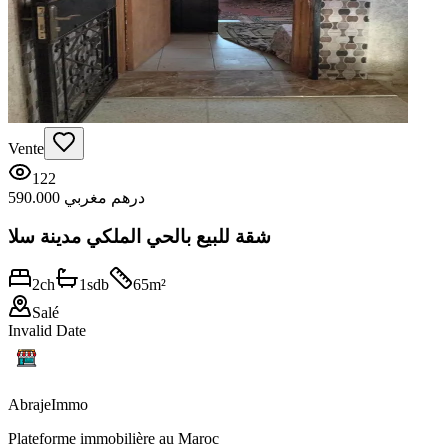
Vente
122
590.000 درهم مغربي
شقة للبيع بالحي الملكي مدينة سلا
2
ch
1
sdb
65
m²
Salé
Invalid Date
Abraje
Immo
Plateforme immobilière au Maroc