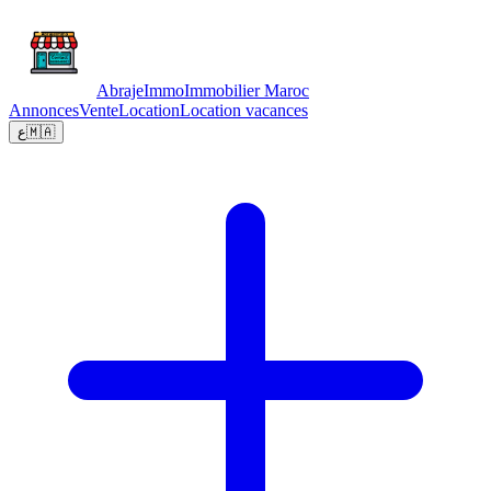
Abraje
Immo
Immobilier Maroc
Annonces
Vente
Location
Location vacances
ع
🇲🇦