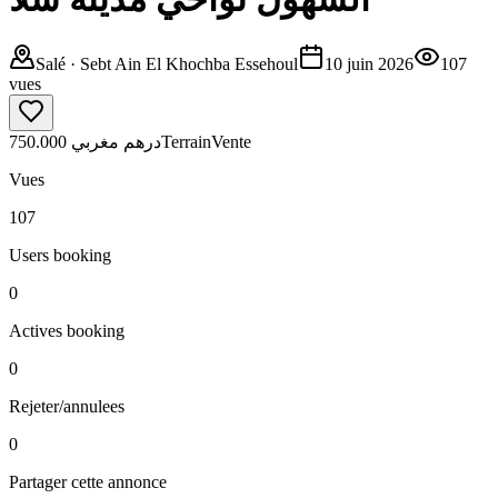
Salé
· Sebt Ain El Khochba Essehoul
10 juin 2026
107
vues
750.000 درهم مغربي
Terrain
Vente
Vues
107
Users booking
0
Actives booking
0
Rejeter/annulees
0
Partager cette annonce