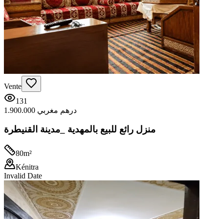
Vente
131
1.900.000 درهم مغربي
منزل رائع للبيع بالمهدية _مدينة القنيطرة
80
m²
Kénitra
Invalid Date