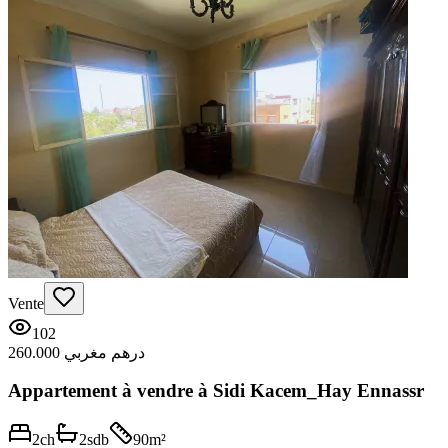
Vente
102
260.000 درهم مغربي
Appartement à vendre à Sidi Kacem_Hay Ennassr
2
ch
2
sdb
90
m²