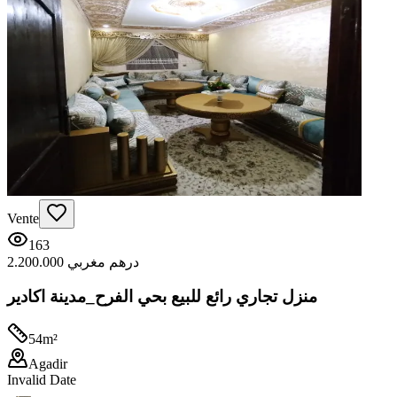
Vente
163
2.200.000 درهم مغربي
منزل تجاري رائع للبيع بحي الفرح_مدينة اكادير
54
m²
Agadir
Invalid Date