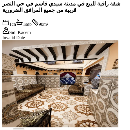
شقة راقية للبيع في مدينة سيدي قاسم في حي النصر
قريبة من جميع المرافق الضرورية
1
ch
1
sdb
90
m²
Sidi Kacem
Invalid Date