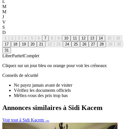
L
M
M
J
V
S
D
1
2
3
4
5
6
7
8
9
10
11
12
13
14
15
16
17
18
19
20
21
22
23
24
25
26
27
28
29
30
31
Libre
Partiel
Complet
Cliquez sur un jour bleu ou orange pour voir les créneaux
Conseils de sécurité
Ne payez jamais avant de visiter
Vérifiez les documents officiels
Méfiez-vous des prix trop bas
Annonces similaires à Sidi Kacem
Voir tout à
Sidi Kacem
→