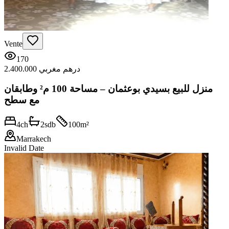
Vente
170
2.400.000 درهم مغربي
منزل للبيع بسيدي بوعثمان – مساحة 100 م² وطابقان
مع سطح
4
ch
2
sdb
100
m²
Marrakech
Invalid Date