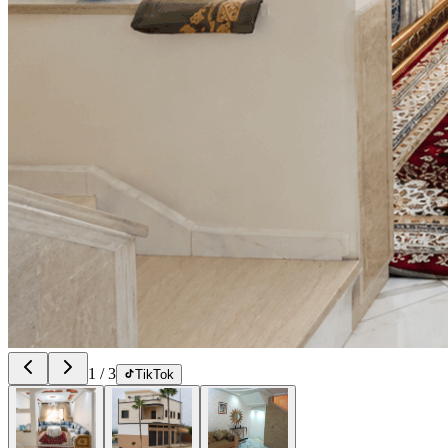
1
/
3
TikTok