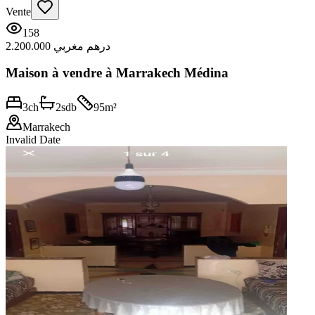
Vente
158
2.200.000 درهم مغربي
Maison à vendre à Marrakech Médina
3
ch
2
sdb
95
m²
Marrakech
Invalid Date