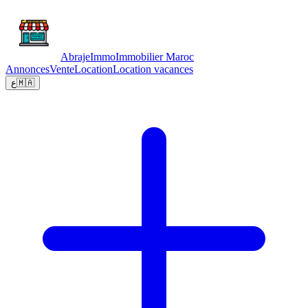
Abraje
Immo
Immobilier Maroc
Annonces
Vente
Location
Location vacances
ع
🇲🇦